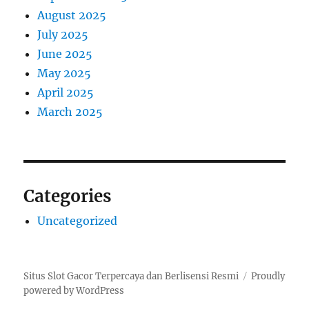
August 2025
July 2025
June 2025
May 2025
April 2025
March 2025
Categories
Uncategorized
Situs Slot Gacor Terpercaya dan Berlisensi Resmi
Proudly
powered by WordPress