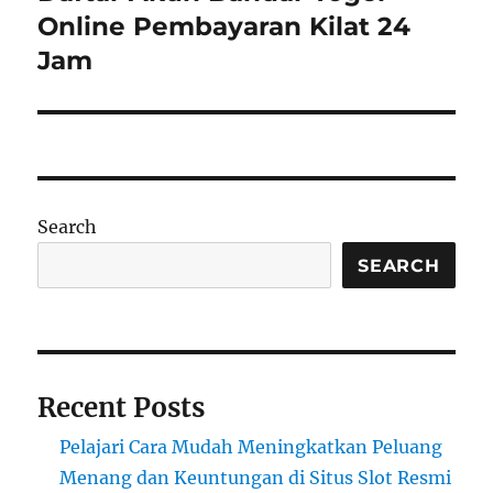
post:
Online Pembayaran Kilat 24
Jam
Search
SEARCH
Recent Posts
Pelajari Cara Mudah Meningkatkan Peluang
Menang dan Keuntungan di Situs Slot Resmi