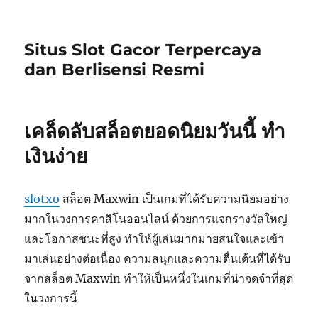
Situs Slot Gacor Terpercaya
dan Berlisensi Resmi
เคล็ดลับสล็อตยอดนิยมวันนี้ ทำ
เงินง่าย
slotxo
สล็อต Maxwin เป็นเกมที่ได้รับความนิยมอย่าง
มากในวงการคาสิโนออนไลน์ ด้วยการแจกรางวัลใหญ่
และโอกาสชนะที่สูง ทำให้ผู้เล่นมากมายสนใจและเข้า
มาเล่นอย่างต่อเนื่อง ความสนุกและความตื่นเต้นที่ได้รับ
จากสล็อต Maxwin ทำให้เป็นหนึ่งในเกมที่น่าจดจำที่สุด
ในวงการนี้