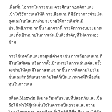
เพื่อเพิ่มโอกาสในการชนะ ควรศึกษากฎกติกาและ
เข้าใจวิธีการเล่นให้ดี การเลือกเกมที่มีอัตราการจ่ายเงิน
สูงและโบนัสแตกง่าย จะช่วยให้การเดิมพันมี
ประสิทธิภาพมากขึ้น นอกจากนี้ การจัดการงบประมาณ
และตั้งเป้าหมายในการเล่นเป็นสิ่งสำคัญที่ไม่ควรมอง
ข้าม
การใช้เทคนิคและกลยุทธ์ต่าง ๆ เช่น การเลือกเล่นเกมที่
มีโบนัสพิเศษ หรือการตั้งเป้าหมายในการเล่นแต่ละครั้ง
จะช่วยให้คุณมีโอกาสชนะมากขึ้น การติดตามโปรโม
ชั่นและสิทธิพิเศษจากเว็บไซต์ก็เป็นแนวทางที่ดีเพื่อเพิ่ม
ทุนในการเล่น
สล็อต Maxwin ยังมาพร้อมกับระบบที่ปลอดภัยและเชื่อ
ถือได้ ทำให้ผู้เล่นมั่นใจในความเป็นธรรมและความ