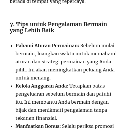
berada di tempat yang tepercaya.
7.
Tips untuk Pengalaman Bermain
yang Lebih Baik
Pahami Aturan Permainan:
Sebelum mulai
bermain, luangkan waktu untuk memahami
aturan dan strategi permainan yang Anda
pilih. Ini akan meningkatkan peluang Anda
untuk menang.
Kelola Anggaran Anda:
Tetapkan batas
pengeluaran sebelum bermain dan patuhi
itu. Ini membantu Anda bermain dengan
bijak dan menikmati pengalaman tanpa
tekanan finansial.
Manfaatkan Bonus:
Selalu periksa promosi