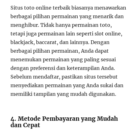
Situs toto online terbaik biasanya menawarkan
berbagai pilihan permainan yang menarik dan
menghibur. Tidak hanya permainan toto,
tetapi juga permainan lain seperti slot online,
blackjack, baccarat, dan lainnya. Dengan
berbagai pilihan permainan, Anda dapat
menemukan permainan yang paling sesuai
dengan preferensi dan keterampilan Anda.
Sebelum mendaftar, pastikan situs tersebut
menyediakan permainan yang Anda sukai dan
memiliki tampilan yang mudah digunakan.
4. Metode Pembayaran yang Mudah
dan Cepat