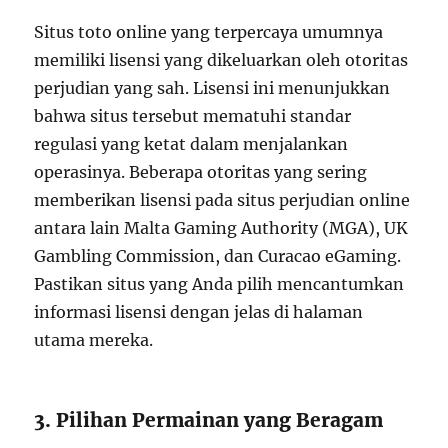
Situs toto online yang terpercaya umumnya
memiliki lisensi yang dikeluarkan oleh otoritas
perjudian yang sah. Lisensi ini menunjukkan
bahwa situs tersebut mematuhi standar
regulasi yang ketat dalam menjalankan
operasinya. Beberapa otoritas yang sering
memberikan lisensi pada situs perjudian online
antara lain Malta Gaming Authority (MGA), UK
Gambling Commission, dan Curacao eGaming.
Pastikan situs yang Anda pilih mencantumkan
informasi lisensi dengan jelas di halaman
utama mereka.
3. Pilihan Permainan yang Beragam