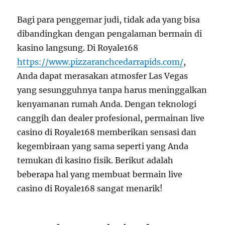
Bagi para penggemar judi, tidak ada yang bisa
dibandingkan dengan pengalaman bermain di
kasino langsung. Di Royale168
https://www.pizzaranchcedarrapids.com/
,
Anda dapat merasakan atmosfer Las Vegas
yang sesungguhnya tanpa harus meninggalkan
kenyamanan rumah Anda. Dengan teknologi
canggih dan dealer profesional, permainan live
casino di Royale168 memberikan sensasi dan
kegembiraan yang sama seperti yang Anda
temukan di kasino fisik. Berikut adalah
beberapa hal yang membuat bermain live
casino di Royale168 sangat menarik!