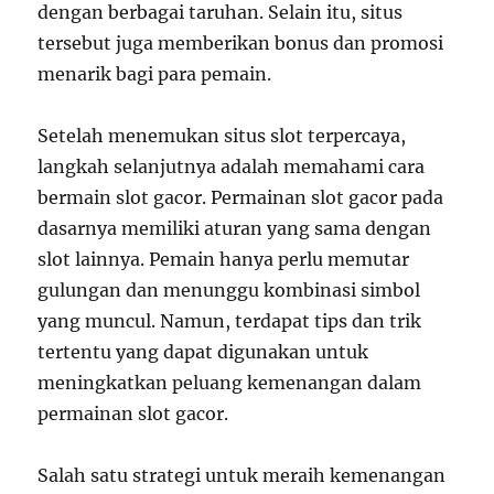
dengan berbagai taruhan. Selain itu, situs
tersebut juga memberikan bonus dan promosi
menarik bagi para pemain.
Setelah menemukan situs slot terpercaya,
langkah selanjutnya adalah memahami cara
bermain slot gacor. Permainan slot gacor pada
dasarnya memiliki aturan yang sama dengan
slot lainnya. Pemain hanya perlu memutar
gulungan dan menunggu kombinasi simbol
yang muncul. Namun, terdapat tips dan trik
tertentu yang dapat digunakan untuk
meningkatkan peluang kemenangan dalam
permainan slot gacor.
Salah satu strategi untuk meraih kemenangan