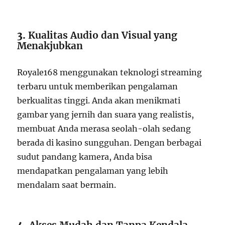
3.
Kualitas Audio dan Visual yang
Menakjubkan
Royale168 menggunakan teknologi streaming
terbaru untuk memberikan pengalaman
berkualitas tinggi. Anda akan menikmati
gambar yang jernih dan suara yang realistis,
membuat Anda merasa seolah-olah sedang
berada di kasino sungguhan. Dengan berbagai
sudut pandang kamera, Anda bisa
mendapatkan pengalaman yang lebih
mendalam saat bermain.