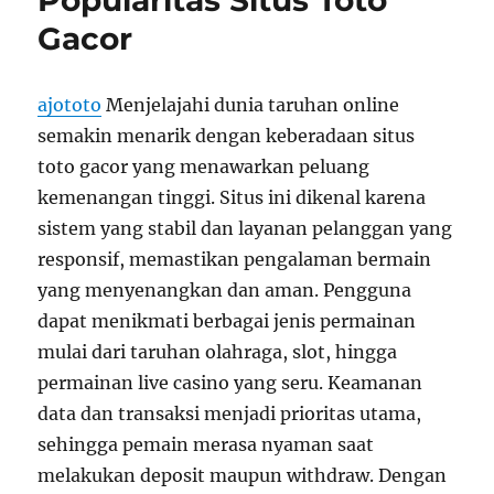
Popularitas Situs Toto
188
Gacor
dan
Pola
Gacor
ajototo
Menjelajahi dunia taruhan online
semakin menarik dengan keberadaan situs
toto gacor yang menawarkan peluang
kemenangan tinggi. Situs ini dikenal karena
sistem yang stabil dan layanan pelanggan yang
responsif, memastikan pengalaman bermain
yang menyenangkan dan aman. Pengguna
dapat menikmati berbagai jenis permainan
mulai dari taruhan olahraga, slot, hingga
permainan live casino yang seru. Keamanan
data dan transaksi menjadi prioritas utama,
sehingga pemain merasa nyaman saat
melakukan deposit maupun withdraw. Dengan