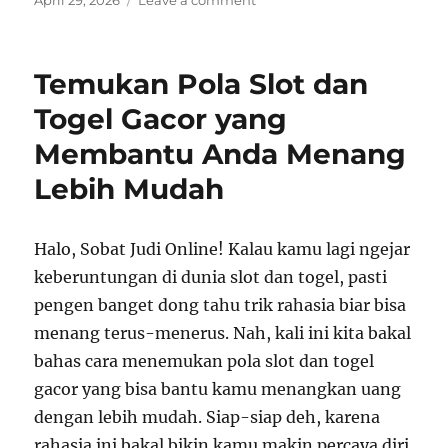
April 29, 2026
Leave a comment
on
Pandangan
Mendalam
tentang
Temukan Pola Slot dan
Situs
Gacor
Togel Gacor yang
di
Membantu Anda Menang
Dunia
Taruhan
Lebih Mudah
Online
Halo, Sobat Judi Online! Kalau kamu lagi ngejar
keberuntungan di dunia slot dan togel, pasti
pengen banget dong tahu trik rahasia biar bisa
menang terus-menerus. Nah, kali ini kita bakal
bahas cara menemukan pola slot dan togel
gacor yang bisa bantu kamu menangkan uang
dengan lebih mudah. Siap-siap deh, karena
rahasia ini bakal bikin kamu makin percaya diri