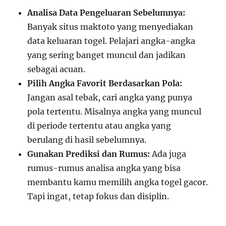
Analisa Data Pengeluaran Sebelumnya:
Banyak situs maktoto yang menyediakan
data keluaran togel. Pelajari angka-angka
yang sering banget muncul dan jadikan
sebagai acuan.
Pilih Angka Favorit Berdasarkan Pola:
Jangan asal tebak, cari angka yang punya
pola tertentu. Misalnya angka yang muncul
di periode tertentu atau angka yang
berulang di hasil sebelumnya.
Gunakan Prediksi dan Rumus:
Ada juga
rumus-rumus analisa angka yang bisa
membantu kamu memilih angka togel gacor.
Tapi ingat, tetap fokus dan disiplin.