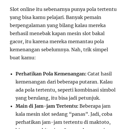
Slot online itu sebenarnya punya pola tertentu
yang bisa kamu pelajari. Banyak pemain
berpengalaman yang bilang kalau mereka
berhasil menebak kapan mesin slot bakal
gacor, itu karena mereka memantau pola
kemenangan sebelumnya. Nah, trik simpel
buat kamu:
Perhatikan Pola Kemenangan:
Catat hasil
kemenangan dari beberapa putaran. Kalau
ada pola tertentu, seperti kombinasi simbol
yang berulang, itu bisa jadi petunjuk.
Main di Jam-jam Tertentu:
Beberapa jam
kala mesin slot sedang “panas”. Jadi, coba
perhatikan jam-jam tertentu di maktoto,