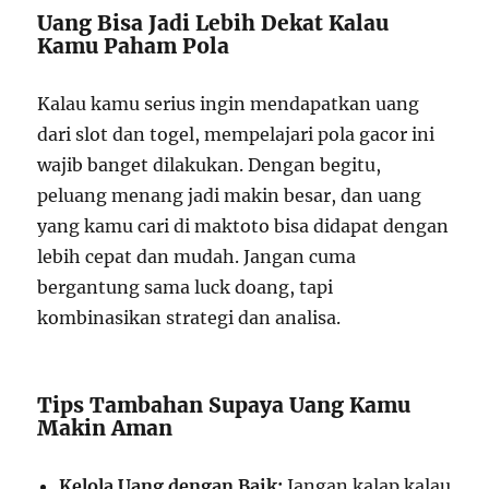
Uang Bisa Jadi Lebih Dekat Kalau
Kamu Paham Pola
Kalau kamu serius ingin mendapatkan uang
dari slot dan togel, mempelajari pola gacor ini
wajib banget dilakukan. Dengan begitu,
peluang menang jadi makin besar, dan uang
yang kamu cari di maktoto bisa didapat dengan
lebih cepat dan mudah. Jangan cuma
bergantung sama luck doang, tapi
kombinasikan strategi dan analisa.
Tips Tambahan Supaya Uang Kamu
Makin Aman
Kelola Uang dengan Baik:
Jangan kalap kalau