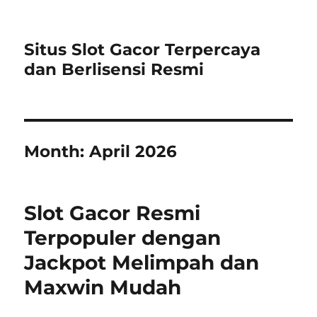
Situs Slot Gacor Terpercaya
dan Berlisensi Resmi
Month:
April 2026
Slot Gacor Resmi
Terpopuler dengan
Jackpot Melimpah dan
Maxwin Mudah