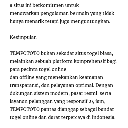
a situs ini berkomitmen untuk
menawarkan pengalaman bermain yang tidak
hanya menarik tetapi juga menguntungkan.
Kesimpulan
TEMPOTOTO bukan sekadar situs togel biasa,
melainkan sebuah platform komprehensif bagi
para pecinta togel online
dan offline yang menekankan keamanan,
transparansi, dan pelayanan optimal. Dengan
dukungan sistem modern, pasar resmi, serta
layanan pelanggan yang responsif 24 jam,
TEMPOTOTO pantas dianggap sebagai bandar
togel online dan darat terpercaya di Indonesia.