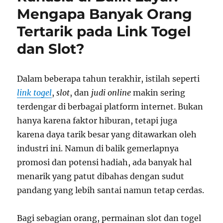
dengan
Mengapa Banyak Orang
Pilihan
Tertarik pada Link Togel
Aman
dan
dan Slot?
Menguntungkan
Dalam beberapa tahun terakhir, istilah seperti
link togel
,
slot
, dan
judi online
makin sering
terdengar di berbagai platform internet. Bukan
hanya karena faktor hiburan, tetapi juga
karena daya tarik besar yang ditawarkan oleh
industri ini. Namun di balik gemerlapnya
promosi dan potensi hadiah, ada banyak hal
menarik yang patut dibahas dengan sudut
pandang yang lebih santai namun tetap cerdas.
Bagi sebagian orang, permainan slot dan togel