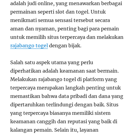
adalah judi online, yang menawarkan berbagai
permainan seperti slot dan togel. Untuk
menikmati semua sensasi tersebut secara
aman dan nyaman, penting bagi para pemain
untuk memilih situs terpercaya dan melakukan
rajabango togel
dengan bijak.
Salah satu aspek utama yang perlu
diperhatikan adalah keamanan saat bermain.
Melakukan rajabango togel di platform yang
terpercaya merupakan langkah penting untuk
memastikan bahwa data pribadi dan dana yang
dipertaruhkan terlindungi dengan baik. Situs
yang terpercaya biasanya memiliki sistem
keamanan canggih dan reputasi yang baik di
kalangan pemain. Selain itu, layanan