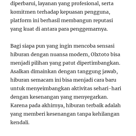
diperbarui, layanan yang profesional, serta
komitmen terhadap kepuasan pengguna,
platform ini berhasil membangun reputasi
yang kuat di antara para penggemarnya.
Bagi siapa pun yang ingin mencoba sensasi
hiburan dengan nuansa modern, Olxtoto bisa
menjadi pilihan yang patut dipertimbangkan.
Asalkan dimainkan dengan tanggung jawab,
hiburan semacam ini bisa menjadi cara baru
untuk menyeimbangkan aktivitas sehari-hari
dengan kesenangan yang menyegarkan.
Karena pada akhirnya, hiburan terbaik adalah
yang memberi kesenangan tanpa kehilangan
kendali.