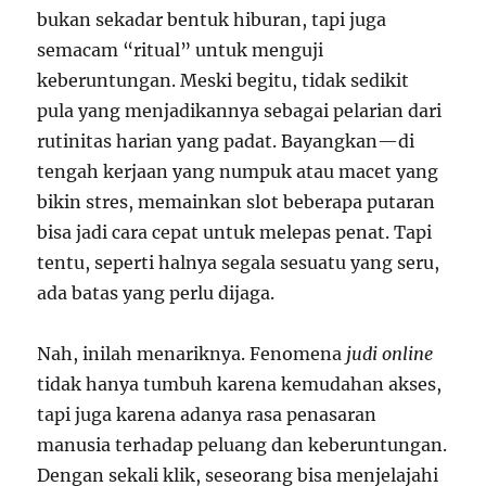
bukan sekadar bentuk hiburan, tapi juga
semacam “ritual” untuk menguji
keberuntungan. Meski begitu, tidak sedikit
pula yang menjadikannya sebagai pelarian dari
rutinitas harian yang padat. Bayangkan—di
tengah kerjaan yang numpuk atau macet yang
bikin stres, memainkan slot beberapa putaran
bisa jadi cara cepat untuk melepas penat. Tapi
tentu, seperti halnya segala sesuatu yang seru,
ada batas yang perlu dijaga.
Nah, inilah menariknya. Fenomena
judi online
tidak hanya tumbuh karena kemudahan akses,
tapi juga karena adanya rasa penasaran
manusia terhadap peluang dan keberuntungan.
Dengan sekali klik, seseorang bisa menjelajahi