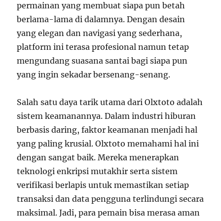
permainan yang membuat siapa pun betah
berlama-lama di dalamnya. Dengan desain
yang elegan dan navigasi yang sederhana,
platform ini terasa profesional namun tetap
mengundang suasana santai bagi siapa pun
yang ingin sekadar bersenang-senang.
Salah satu daya tarik utama dari Olxtoto adalah
sistem keamanannya. Dalam industri hiburan
berbasis daring, faktor keamanan menjadi hal
yang paling krusial. Olxtoto memahami hal ini
dengan sangat baik. Mereka menerapkan
teknologi enkripsi mutakhir serta sistem
verifikasi berlapis untuk memastikan setiap
transaksi dan data pengguna terlindungi secara
maksimal. Jadi, para pemain bisa merasa aman