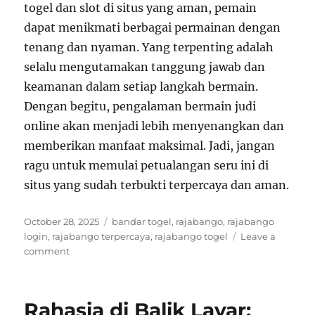
togel dan slot di situs yang aman, pemain
dapat menikmati berbagai permainan dengan
tenang dan nyaman. Yang terpenting adalah
selalu mengutamakan tanggung jawab dan
keamanan dalam setiap langkah bermain.
Dengan begitu, pengalaman bermain judi
online akan menjadi lebih menyenangkan dan
memberikan manfaat maksimal. Jadi, jangan
ragu untuk memulai petualangan seru ini di
situs yang sudah terbukti terpercaya dan aman.
Posted
Tags
October 28, 2025
bandar togel
,
rajabango
,
rajabango
on
login
,
rajabango terpercaya
,
rajabango togel
Leave a
on
comment
Menikmati
Sensasi
Hiburan
Rahasia di Balik Layar:
Digital