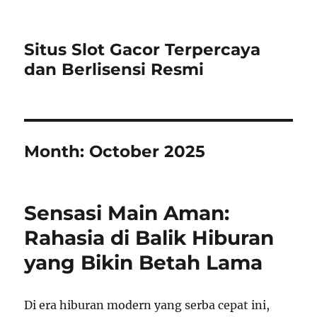
Situs Slot Gacor Terpercaya
dan Berlisensi Resmi
Month:
October 2025
Sensasi Main Aman:
Rahasia di Balik Hiburan
yang Bikin Betah Lama
Di era hiburan modern yang serba cepat ini,