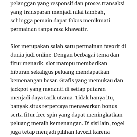
pelanggan yang responsif dan proses transaksi
yang transparan menjadi nilai tambah,
sehingga pemain dapat fokus menikmati
permainan tanpa rasa khawatir.
Slot merupakan salah satu permainan favorit di
dunia judi online. Dengan berbagai tema dan
fitur menarik, slot mampu memberikan
hiburan sekaligus peluang mendapatkan
kemenangan besar. Grafis yang memukau dan
jackpot yang menanti di setiap putaran
menjadi daya tarik utama. Tidak hanya itu,
banyak situs terpercaya menawarkan bonus
serta fitur free spin yang dapat meningkatkan
peluang meraih kemenangan. Di sisi lain, togel
juga tetap menjadi pilihan favorit karena