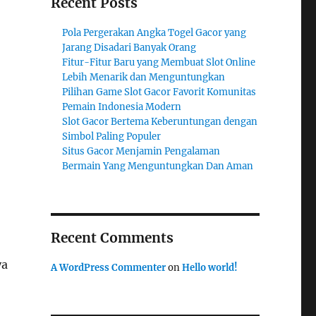
Recent Posts
Pola Pergerakan Angka Togel Gacor yang
Jarang Disadari Banyak Orang
Fitur-Fitur Baru yang Membuat Slot Online
Lebih Menarik dan Menguntungkan
Pilihan Game Slot Gacor Favorit Komunitas
Pemain Indonesia Modern
Slot Gacor Bertema Keberuntungan dengan
Simbol Paling Populer
Situs Gacor Menjamin Pengalaman
Bermain Yang Menguntungkan Dan Aman
Recent Comments
ya
A WordPress Commenter
on
Hello world!