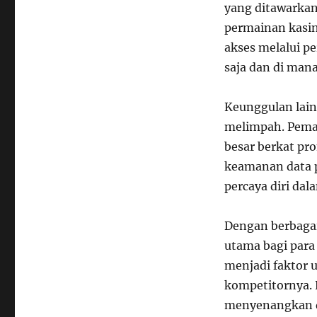
Resmi
yang ditawarkan.
permainan kasin
akses melalui 
saja dan di mana
Keunggulan lain 
melimpah. Pema
besar berkat pro
keamanan data p
percaya diri dal
Dengan berbagai
utama bagi para
menjadi faktor 
kompetitornya.
menyenangkan d