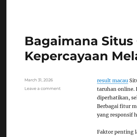
Bagaimana Situs
Kepercayaan Melal
Posted
March 31, 2026
result macau
Sit
on
on
Leave a comment
taruhan online.
Bagaimana
diperhatikan, s
Situs
Berbagai fitur m
Gacor
Meningkatkan
yang responsif 
Kepercayaan
Melalui
Faktor penting 
Sertifikasi