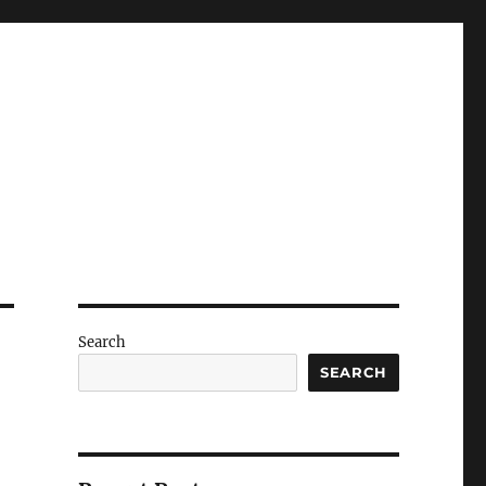
Search
SEARCH