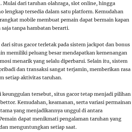
 Mulai dari taruhan olahraga, slot online, hingga
o lengkap tersedia dalam satu platform. Kemudahan
perangkat mobile membuat pemain dapat bermain kapan
 saja tanpa hambatan berarti.
dari situs gacor terletak pada sistem jackpot dan bonus
in memiliki peluang besar mendapatkan kemenangan
mosi menarik yang selalu diperbarui. Selain itu, sistem
ribadi dan transaksi sangat terjamin, memberikan rasa
am setiap aktivitas taruhan.
 keunggulan tersebut, situs gacor tetap menjadi pilihan
 bettor. Kemudahan, keamanan, serta variasi permainan
utama yang menjadikannya unggul di antara
 Pemain dapat menikmati pengalaman taruhan yang
an menguntungkan setiap saat.