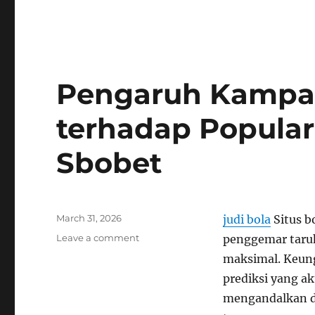
Pengaruh Kampan
terhadap Populari
Sbobet
Posted
March 31, 2026
judi bola
Situs b
on
on
Leave a comment
penggemar taru
Pengaruh
maksimal. Keungg
Kampanye
prediksi yang a
Media
Sosial
mengandalkan dat
terhadap