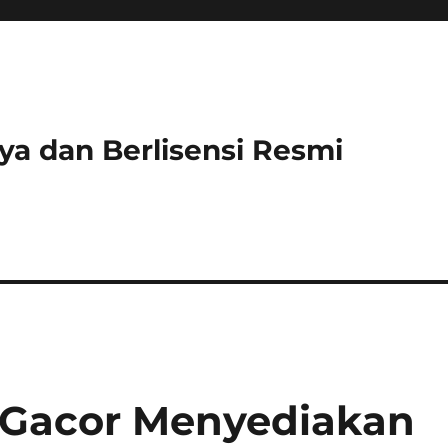
aya dan Berlisensi Resmi
 Gacor Menyediakan