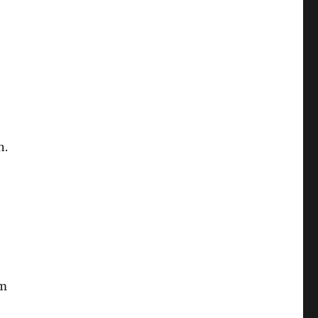
n.
am