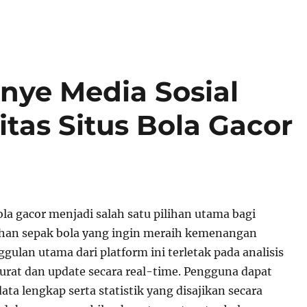
ye Media Sosial
tas Situs Bola Gacor
ola gacor menjadi salah satu pilihan utama bagi
han sepak bola yang ingin meraih kemenangan
ulan utama dari platform ini terletak pada analisis
kurat dan update secara real-time. Pengguna dapat
a lengkap serta statistik yang disajikan secara