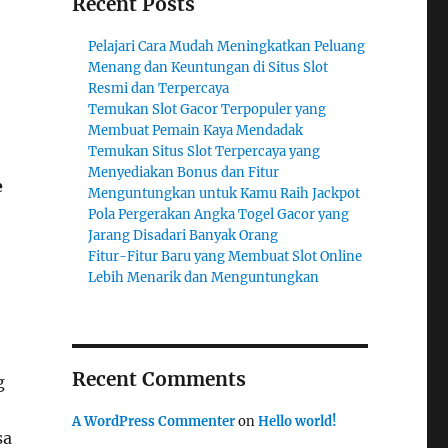
Recent Posts
Pelajari Cara Mudah Meningkatkan Peluang
Menang dan Keuntungan di Situs Slot
Resmi dan Terpercaya
Temukan Slot Gacor Terpopuler yang
Membuat Pemain Kaya Mendadak
Temukan Situs Slot Terpercaya yang
Menyediakan Bonus dan Fitur
e
Menguntungkan untuk Kamu Raih Jackpot
Pola Pergerakan Angka Togel Gacor yang
Jarang Disadari Banyak Orang
Fitur-Fitur Baru yang Membuat Slot Online
Lebih Menarik dan Menguntungkan
Recent Comments
g
A WordPress Commenter
on
Hello world!
sa