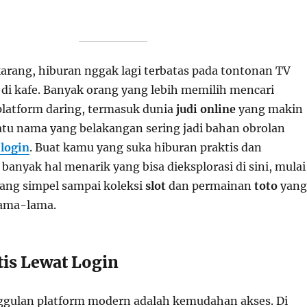
ekarang, hiburan nggak lagi terbatas pada tontonan TV
di kafe. Banyak orang yang lebih memilih mencari
platform daring, termasuk dunia
judi online
yang makin
satu nama yang belakangan sering jadi bahan obrolan
login
. Buat kamu yang suka hiburan praktis dan
anyak hal menarik yang bisa dieksplorasi di sini, mulai
ang simpel sampai koleksi
slot
dan permainan
toto
yang
lama-lama.
tis Lewat Login
ggulan platform modern adalah kemudahan akses. Di