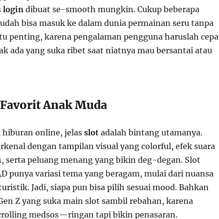
s
login
dibuat se-smooth mungkin. Cukup beberapa
udah bisa masuk ke dalam dunia permainan seru tanpa
tentu penting, karena pengalaman pengguna haruslah cepa
ak ada yang suka ribet saat niatnya mau bersantai atau
 Favorit Anak Muda
hiburan online, jelas
slot
adalah bintang utamanya.
rkenal dengan tampilan visual yang colorful, efek suara
h, serta peluang menang yang bikin deg-degan. Slot
D punya variasi tema yang beragam, mulai dari nuansa
turistik. Jadi, siapa pun bisa pilih sesuai mood. Bahkan
en Z yang suka main slot sambil rebahan, karena
crolling medsos—ringan tapi bikin penasaran.