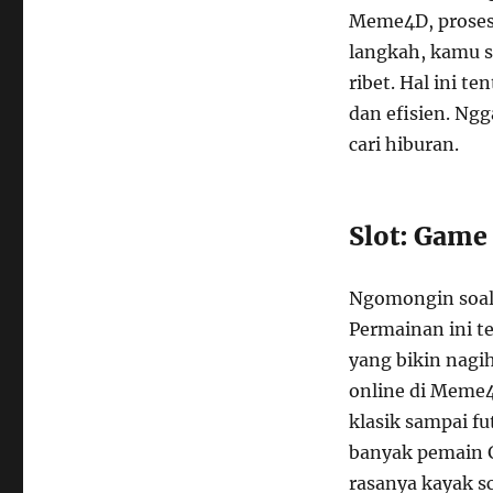
Meme4D, prose
langkah, kamu s
ribet. Hal ini 
dan efisien. Ngg
cari hiburan.
Slot: Game
Ngomongin soal 
Permainan ini te
yang bikin nagi
online di Meme4
klasik sampai fu
banyak pemain G
rasanya kayak s