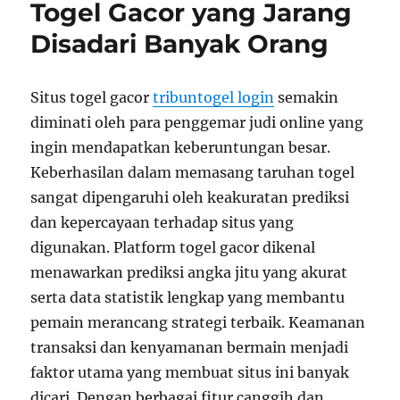
Togel Gacor yang Jarang
Menyediakan
Disadari Banyak Orang
Bonus
dan
Fitur
Menguntungkan
Situs togel gacor
tribuntogel login
semakin
untuk
diminati oleh para penggemar judi online yang
Kamu
ingin mendapatkan keberuntungan besar.
Raih
Jackpot
Keberhasilan dalam memasang taruhan togel
sangat dipengaruhi oleh keakuratan prediksi
dan kepercayaan terhadap situs yang
digunakan. Platform togel gacor dikenal
menawarkan prediksi angka jitu yang akurat
serta data statistik lengkap yang membantu
pemain merancang strategi terbaik. Keamanan
transaksi dan kenyamanan bermain menjadi
faktor utama yang membuat situs ini banyak
dicari. Dengan berbagai fitur canggih dan