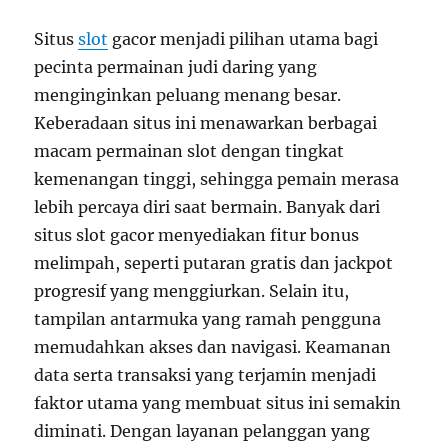
Menguntungkan
Situs
slot
gacor menjadi pilihan utama bagi
pecinta permainan judi daring yang
menginginkan peluang menang besar.
Keberadaan situs ini menawarkan berbagai
macam permainan slot dengan tingkat
kemenangan tinggi, sehingga pemain merasa
lebih percaya diri saat bermain. Banyak dari
situs slot gacor menyediakan fitur bonus
melimpah, seperti putaran gratis dan jackpot
progresif yang menggiurkan. Selain itu,
tampilan antarmuka yang ramah pengguna
memudahkan akses dan navigasi. Keamanan
data serta transaksi yang terjamin menjadi
faktor utama yang membuat situs ini semakin
diminati. Dengan layanan pelanggan yang