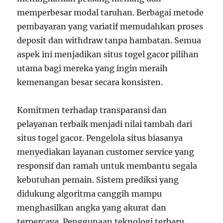
memperbesar modal taruhan. Berbagai metode
pembayaran yang variatif memudahkan proses
deposit dan withdraw tanpa hambatan. Semua
aspek ini menjadikan situs togel gacor pilihan
utama bagi mereka yang ingin meraih
kemenangan besar secara konsisten.
Komitmen terhadap transparansi dan
pelayanan terbaik menjadi nilai tambah dari
situs togel gacor. Pengelola situs biasanya
menyediakan layanan customer service yang
responsif dan ramah untuk membantu segala
kebutuhan pemain. Sistem prediksi yang
didukung algoritma canggih mampu
menghasilkan angka yang akurat dan
terpercaya. Penggunaan teknologi terbaru