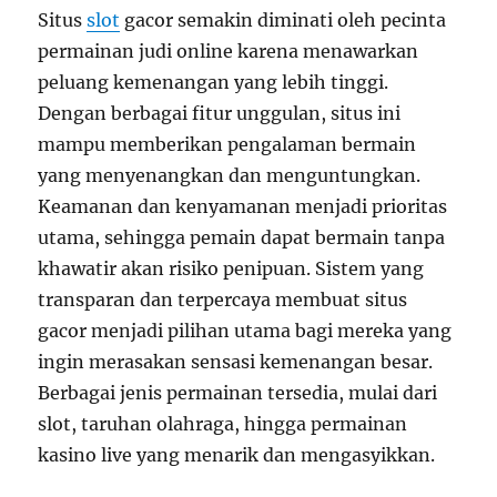
Situs
slot
gacor semakin diminati oleh pecinta
permainan judi online karena menawarkan
peluang kemenangan yang lebih tinggi.
Dengan berbagai fitur unggulan, situs ini
mampu memberikan pengalaman bermain
yang menyenangkan dan menguntungkan.
Keamanan dan kenyamanan menjadi prioritas
utama, sehingga pemain dapat bermain tanpa
khawatir akan risiko penipuan. Sistem yang
transparan dan terpercaya membuat situs
gacor menjadi pilihan utama bagi mereka yang
ingin merasakan sensasi kemenangan besar.
Berbagai jenis permainan tersedia, mulai dari
slot, taruhan olahraga, hingga permainan
kasino live yang menarik dan mengasyikkan.