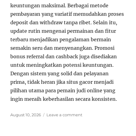
keuntungan maksimal. Berbagai metode
pembayaran yang variatif memudahkan proses
deposit dan withdraw tanpa ribet. Selain itu,
update rutin mengenai permainan dan fitur
terbaru menjadikan pengalaman bermain
semakin seru dan menyenangkan. Promosi
bonus referral dan cashback juga disediakan
untuk meningkatkan potensi keuntungan.
Dengan sistem yang solid dan pelayanan
prima, tidak heran jika situs gacor menjadi
pilihan utama para pemain judi online yang
ingin meraih keberhasilan secara konsisten.
Posted
on
August 10, 2026
Leave a comment
on
Pendekatan
Berbeda
Dalam