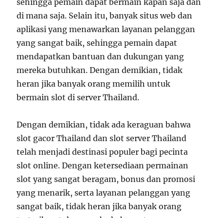
sehingga pemain dapat bermain kapan saja dan
di mana saja. Selain itu, banyak situs web dan
aplikasi yang menawarkan layanan pelanggan
yang sangat baik, sehingga pemain dapat
mendapatkan bantuan dan dukungan yang
mereka butuhkan. Dengan demikian, tidak
heran jika banyak orang memilih untuk
bermain slot di server Thailand.
Dengan demikian, tidak ada keraguan bahwa
slot gacor Thailand dan slot server Thailand
telah menjadi destinasi populer bagi pecinta
slot online. Dengan ketersediaan permainan
slot yang sangat beragam, bonus dan promosi
yang menarik, serta layanan pelanggan yang
sangat baik, tidak heran jika banyak orang