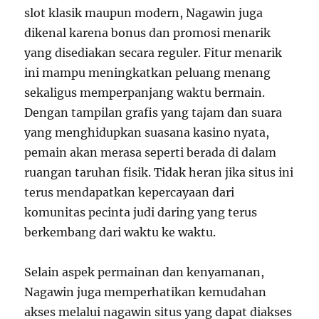
slot klasik maupun modern, Nagawin juga
dikenal karena bonus dan promosi menarik
yang disediakan secara reguler. Fitur menarik
ini mampu meningkatkan peluang menang
sekaligus memperpanjang waktu bermain.
Dengan tampilan grafis yang tajam dan suara
yang menghidupkan suasana kasino nyata,
pemain akan merasa seperti berada di dalam
ruangan taruhan fisik. Tidak heran jika situs ini
terus mendapatkan kepercayaan dari
komunitas pecinta judi daring yang terus
berkembang dari waktu ke waktu.
Selain aspek permainan dan kenyamanan,
Nagawin juga memperhatikan kemudahan
akses melalui nagawin situs yang dapat diakses