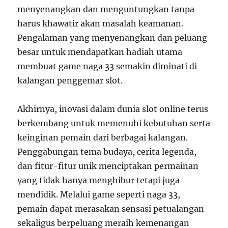
menyenangkan dan menguntungkan tanpa
harus khawatir akan masalah keamanan.
Pengalaman yang menyenangkan dan peluang
besar untuk mendapatkan hadiah utama
membuat game naga 33 semakin diminati di
kalangan penggemar slot.
Akhirnya, inovasi dalam dunia slot online terus
berkembang untuk memenuhi kebutuhan serta
keinginan pemain dari berbagai kalangan.
Penggabungan tema budaya, cerita legenda,
dan fitur-fitur unik menciptakan permainan
yang tidak hanya menghibur tetapi juga
mendidik. Melalui game seperti naga 33,
pemain dapat merasakan sensasi petualangan
sekaligus berpeluang meraih kemenangan