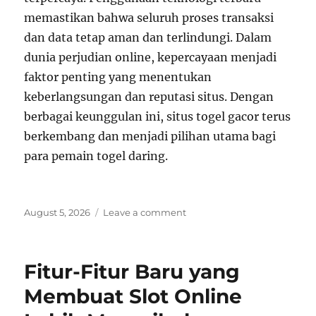
memastikan bahwa seluruh proses transaksi
dan data tetap aman dan terlindungi. Dalam
dunia perjudian online, kepercayaan menjadi
faktor penting yang menentukan
keberlangsungan dan reputasi situs. Dengan
berbagai keunggulan ini, situs togel gacor terus
berkembang dan menjadi pilihan utama bagi
para pemain togel daring.
Posted
on
August 5, 2026
Leave a comment
on
Pola
Pergerakan
Angka
Fitur-Fitur Baru yang
Togel
Gacor
Membuat Slot Online
yang
Jarang