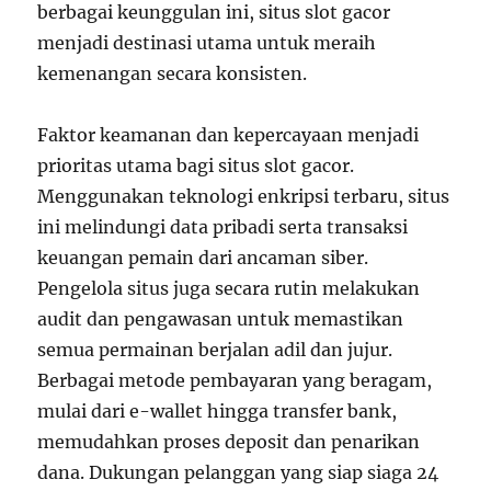
berbagai keunggulan ini, situs slot gacor
menjadi destinasi utama untuk meraih
kemenangan secara konsisten.
Faktor keamanan dan kepercayaan menjadi
prioritas utama bagi situs slot gacor.
Menggunakan teknologi enkripsi terbaru, situs
ini melindungi data pribadi serta transaksi
keuangan pemain dari ancaman siber.
Pengelola situs juga secara rutin melakukan
audit dan pengawasan untuk memastikan
semua permainan berjalan adil dan jujur.
Berbagai metode pembayaran yang beragam,
mulai dari e-wallet hingga transfer bank,
memudahkan proses deposit dan penarikan
dana. Dukungan pelanggan yang siap siaga 24