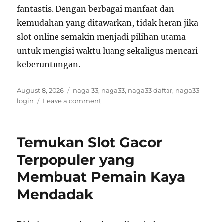
fantastis. Dengan berbagai manfaat dan
kemudahan yang ditawarkan, tidak heran jika
slot online semakin menjadi pilihan utama
untuk mengisi waktu luang sekaligus mencari
keberuntungan.
Posted
Tags
August 8, 2026
naga 33
,
naga33
,
naga33 daftar
,
naga33
on
on
login
Leave a comment
Pelajari
Cara
Mudah
Temukan Slot Gacor
Meningkatkan
Peluang
Terpopuler yang
Menang
Membuat Pemain Kaya
dan
Keuntungan
Mendadak
di
Situs
Slot