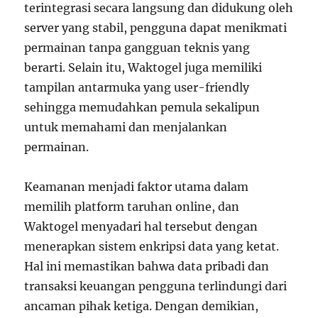
terintegrasi secara langsung dan didukung oleh
server yang stabil, pengguna dapat menikmati
permainan tanpa gangguan teknis yang
berarti. Selain itu, Waktogel juga memiliki
tampilan antarmuka yang user-friendly
sehingga memudahkan pemula sekalipun
untuk memahami dan menjalankan
permainan.
Keamanan menjadi faktor utama dalam
memilih platform taruhan online, dan
Waktogel menyadari hal tersebut dengan
menerapkan sistem enkripsi data yang ketat.
Hal ini memastikan bahwa data pribadi dan
transaksi keuangan pengguna terlindungi dari
ancaman pihak ketiga. Dengan demikian,