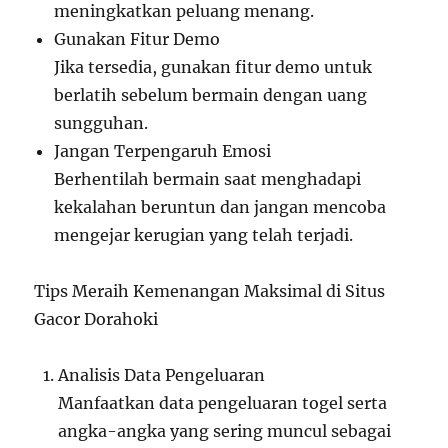
meningkatkan peluang menang.
Gunakan Fitur Demo
Jika tersedia, gunakan fitur demo untuk
berlatih sebelum bermain dengan uang
sungguhan.
Jangan Terpengaruh Emosi
Berhentilah bermain saat menghadapi
kekalahan beruntun dan jangan mencoba
mengejar kerugian yang telah terjadi.
Tips Meraih Kemenangan Maksimal di Situs
Gacor Dorahoki
Analisis Data Pengeluaran
Manfaatkan data pengeluaran togel serta
angka-angka yang sering muncul sebagai