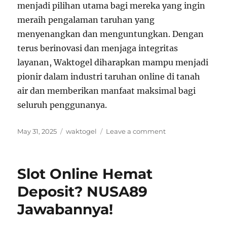
menjadi pilihan utama bagi mereka yang ingin
meraih pengalaman taruhan yang
menyenangkan dan menguntungkan. Dengan
terus berinovasi dan menjaga integritas
layanan, Waktogel diharapkan mampu menjadi
pionir dalam industri taruhan online di tanah
air dan memberikan manfaat maksimal bagi
seluruh penggunanya.
Posted
Tags
on
May 31, 2025
waktogel
Leave a comment
on
Waktogel:
Solusi
Tepat
Slot Online Hemat
untuk
Menangani
Deposit? NUSA89
Taruhan
Jawabannya!
Online
dengan
Keamanan