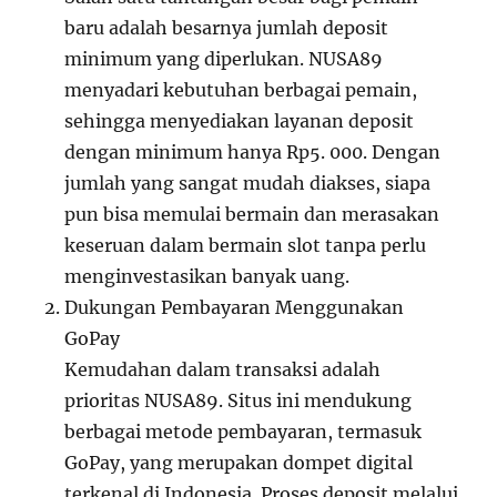
baru adalah besarnya jumlah deposit
minimum yang diperlukan. NUSA89
menyadari kebutuhan berbagai pemain,
sehingga menyediakan layanan deposit
dengan minimum hanya Rp5. 000. Dengan
jumlah yang sangat mudah diakses, siapa
pun bisa memulai bermain dan merasakan
keseruan dalam bermain slot tanpa perlu
menginvestasikan banyak uang.
Dukungan Pembayaran Menggunakan
GoPay
Kemudahan dalam transaksi adalah
prioritas NUSA89. Situs ini mendukung
berbagai metode pembayaran, termasuk
GoPay, yang merupakan dompet digital
terkenal di Indonesia. Proses deposit melalui