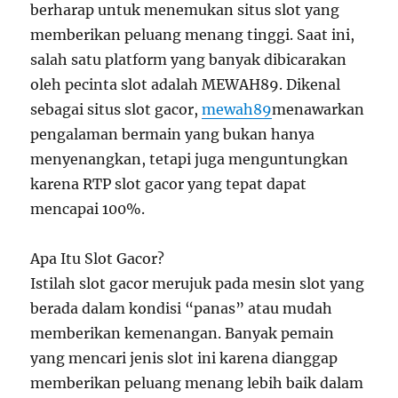
berharap untuk menemukan situs slot yang
memberikan peluang menang tinggi. Saat ini,
salah satu platform yang banyak dibicarakan
oleh pecinta slot adalah MEWAH89. Dikenal
sebagai situs slot gacor,
mewah89
menawarkan
pengalaman bermain yang bukan hanya
menyenangkan, tetapi juga menguntungkan
karena RTP slot gacor yang tepat dapat
mencapai 100%.
Apa Itu Slot Gacor?
Istilah slot gacor merujuk pada mesin slot yang
berada dalam kondisi “panas” atau mudah
memberikan kemenangan. Banyak pemain
yang mencari jenis slot ini karena dianggap
memberikan peluang menang lebih baik dalam