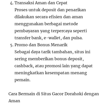
Transaksi Aman dan Cepat
Proses untuk deposit dan penarikan
dilakukan secara efisien dan aman
menggunakan berbagai metode
pembayaran yang terpercaya seperti
transfer bank, e-wallet, dan pulsa.
Promo dan Bonus Menarik
Sebagai daya tarik tambahan, situs ini
sering memberikan bonus deposit,
cashback, atau promosi lain yang dapat
meningkatkan kesempatan menang
pemain.
Cara Bermain di Situs Gacor Dorahoki dengan
Aman