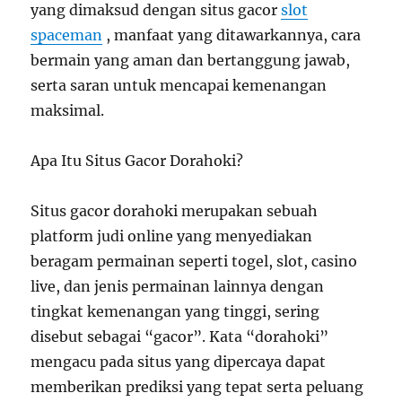
yang dimaksud dengan situs gacor
slot
spaceman
, manfaat yang ditawarkannya, cara
bermain yang aman dan bertanggung jawab,
serta saran untuk mencapai kemenangan
maksimal.
Apa Itu Situs Gacor Dorahoki?
Situs gacor dorahoki merupakan sebuah
platform judi online yang menyediakan
beragam permainan seperti togel, slot, casino
live, dan jenis permainan lainnya dengan
tingkat kemenangan yang tinggi, sering
disebut sebagai “gacor”. Kata “dorahoki”
mengacu pada situs yang dipercaya dapat
memberikan prediksi yang tepat serta peluang