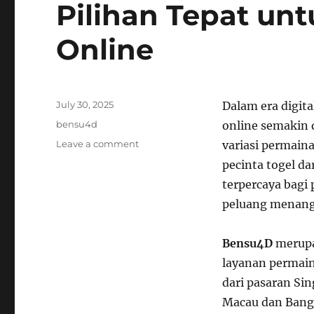
Pilihan Tepat un
Online
Posted
July 30, 2025
Dalam era digita
on
Tags
bensu4d
online semakin 
on
Leave a comment
variasi permaina
Keunggulan
pecinta togel da
Situs
terpercaya bagi
Bensu4D
sebagai
peluang menang 
Pilihan
Tepat
Bensu4D
merupa
untuk
Penggemar
layanan permain
Togel
dari pasaran Si
Online
Macau dan Bangk