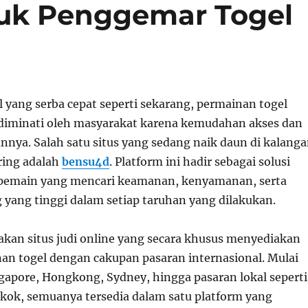
tuk Penggemar Togel
l yang serba cepat seperti sekarang, permainan togel
diminati oleh masyarakat karena kemudahan akses dan
nnya. Salah satu situs yang sedang naik daun di kalang
ring adalah
bensu4d
. Platform ini hadir sebagai solusi
 pemain yang mencari keamanan, kenyamanan, serta
yang tinggi dalam setiap taruhan yang dilakukan.
kan situs judi online yang secara khusus menyediakan
an togel dengan cakupan pasaran internasional. Mulai
ngapore, Hongkong, Sydney, hingga pasaran lokal seperti
ok, semuanya tersedia dalam satu platform yang