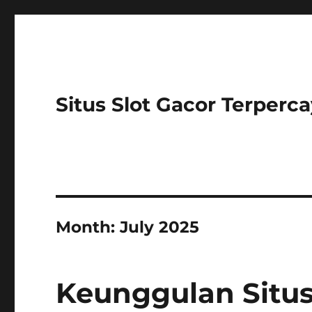
Situs Slot Gacor Terperc
Month:
July 2025
Keunggulan Situ