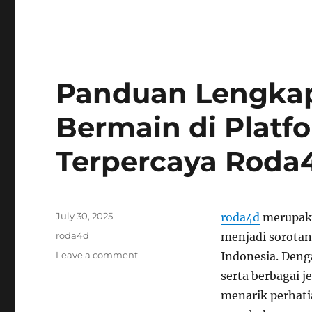
Panduan Lengka
Bermain di Platf
Terpercaya Roda
Posted
July 30, 2025
roda4d
merupakan
on
Tags
roda4d
menjadi sorotan
on
Leave a comment
Indonesia. Deng
Panduan
serta berbagai 
Lengkap
menarik perhati
Bergabung