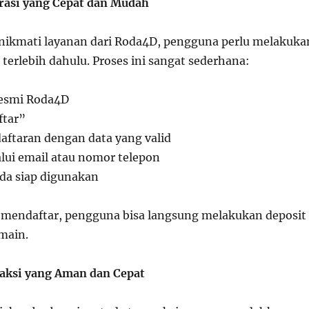
trasi yang Cepat dan Mudah
nikmati layanan dari Roda4D, pengguna perlu melakuka
i terlebih dahulu. Proses ini sangat sederhana:
resmi Roda4D
ftar”
daftaran dengan data yang valid
lui email atau nomor telepon
nda siap digunakan
l mendaftar, pengguna bisa langsung melakukan deposit
main.
saksi yang Aman dan Cepat