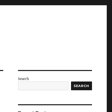
Search
SEARCH