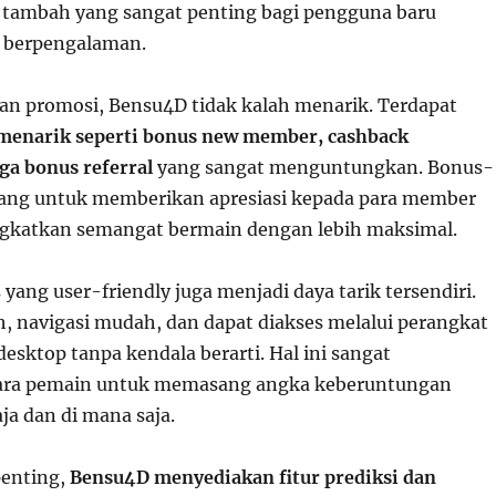
ai tambah yang sangat penting bagi pengguna baru
 berpengalaman.
 dan promosi, Bensu4D tidak kalah menarik. Terdapat
menarik seperti bonus new member, cashback
a bonus referral
yang sangat menguntungkan. Bonus-
cang untuk memberikan apresiasi kepada para member
ngkatkan semangat bermain dengan lebih maksimal.
yang user-friendly juga menjadi daya tarik tersendiri.
h, navigasi mudah, dan dapat diakses melalui perangkat
esktop tanpa kendala berarti. Hal ini sangat
ra pemain untuk memasang angka keberuntungan
ja dan di mana saja.
penting,
Bensu4D menyediakan fitur prediksi dan