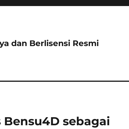
aya dan Berlisensi Resmi
s Bensu4D sebagai