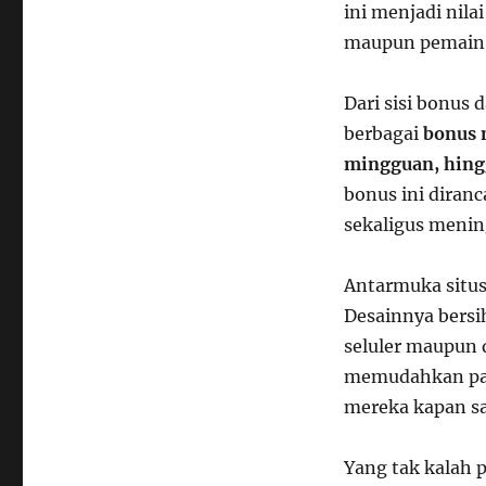
ini menjadi nil
maupun pemain
Dari sisi bonus
berbagai
bonus 
mingguan, hingg
bonus ini diran
sekaligus meni
Antarmuka situs 
Desainnya bersi
seluler maupun d
memudahkan pa
mereka kapan sa
Yang tak kalah 