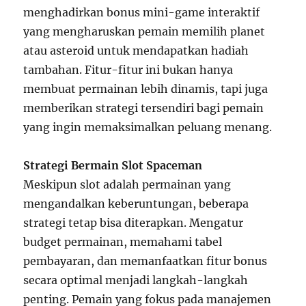
menghadirkan bonus mini-game interaktif
yang mengharuskan pemain memilih planet
atau asteroid untuk mendapatkan hadiah
tambahan. Fitur-fitur ini bukan hanya
membuat permainan lebih dinamis, tapi juga
memberikan strategi tersendiri bagi pemain
yang ingin memaksimalkan peluang menang.
Strategi Bermain Slot Spaceman
Meskipun slot adalah permainan yang
mengandalkan keberuntungan, beberapa
strategi tetap bisa diterapkan. Mengatur
budget permainan, memahami tabel
pembayaran, dan memanfaatkan fitur bonus
secara optimal menjadi langkah-langkah
penting. Pemain yang fokus pada manajemen