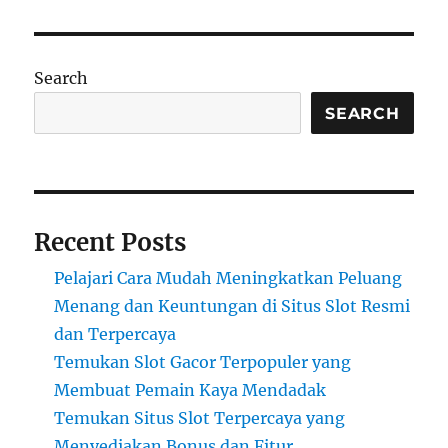
Dunia
Slot
Spaceman
Permaina
Search
Menarik
dengan
SEARCH
Hadiah
Besar
Recent Posts
Pelajari Cara Mudah Meningkatkan Peluang
Menang dan Keuntungan di Situs Slot Resmi
dan Terpercaya
Temukan Slot Gacor Terpopuler yang
Membuat Pemain Kaya Mendadak
Temukan Situs Slot Terpercaya yang
Menyediakan Bonus dan Fitur