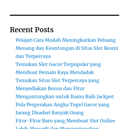
Recent Posts
Pelajari Cara Mudah Meningkatkan Peluang
Menang dan Keuntungan di Situs Slot Resmi
dan Terpercaya
Temukan Slot Gacor Terpopuler yang
Membuat Pemain Kaya Mendadak
Temukan Situs Slot Terpercaya yang
Menyediakan Bonus dan Fitur
Menguntungkan untuk Kamu Raih Jackpot
Pola Pergerakan Angka Togel Gacor yang
Jarang Disadari Banyak Orang
Fitur-Fitur Baru yang Membuat Slot Online
Lebih Menarik dan Menguntungkan