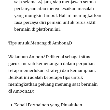
saja selama 24 jam, siap menjawab semua
pertanyaan atau menyelesaikan masalah
yang mungkin timbul. Hal ini meningkatkan
rasa percaya diri pemain untuk terus aktif
bermain di platform ini.
Tips untuk Menang di Ambon4D
Walaupun Ambon4D dikenal sebagai situs
gacor, meraih kemenangan dalam perjudian
tetap memerlukan strategi dan kemampuan.
Berikut ini adalah beberapa tips untuk
meningkatkan peluang menang saat bermain
di Ambon4D:
Kenali Permainan yang Dimainkan