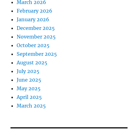
March 2026
February 2026
January 2026
December 2025
November 2025
October 2025
September 2025
August 2025
July 2025
June 2025
May 2025
April 2025
March 2025