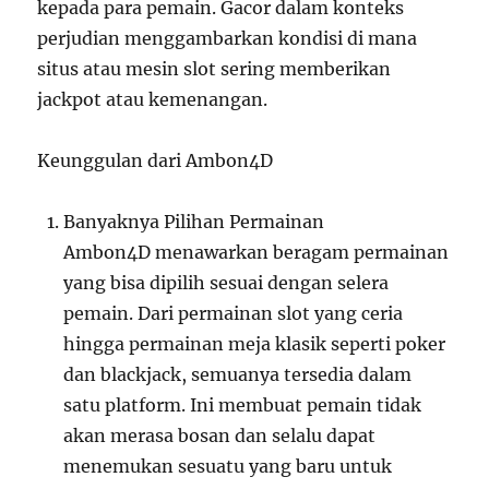
kepada para pemain. Gacor dalam konteks
perjudian menggambarkan kondisi di mana
situs atau mesin slot sering memberikan
jackpot atau kemenangan.
Keunggulan dari Ambon4D
Banyaknya Pilihan Permainan
Ambon4D menawarkan beragam permainan
yang bisa dipilih sesuai dengan selera
pemain. Dari permainan slot yang ceria
hingga permainan meja klasik seperti poker
dan blackjack, semuanya tersedia dalam
satu platform. Ini membuat pemain tidak
akan merasa bosan dan selalu dapat
menemukan sesuatu yang baru untuk