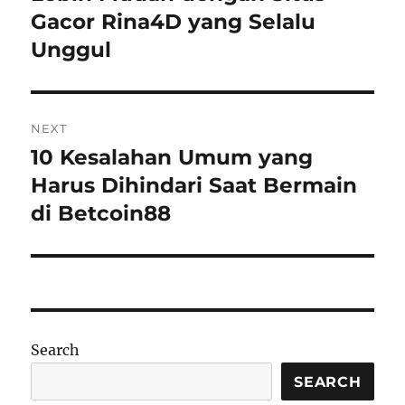
Gacor Rina4D yang Selalu
Unggul
NEXT
10 Kesalahan Umum yang
Next
post:
Harus Dihindari Saat Bermain
di Betcoin88
Search
SEARCH