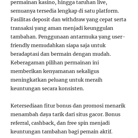
permainan kasino, hingga taruhan live,
semuanya tersedia lengkap di satu platform.
Fasilitas deposit dan withdraw yang cepat serta
transaksi yang aman menjadi keunggulan
tambahan. Penggunaan antarmuka yang user-
friendly memudahkan siapa saja untuk
beradaptasi dan bermain dengan mudah.
Keberagaman pilihan permainan ini
memberikan kenyamanan sekaligus
meningkatkan peluang untuk meraih
keuntungan secara konsisten.
Ketersediaan fitur bonus dan promosi menarik
menambah daya tarik dari situs gacor. Bonus
referral, cashback, dan free spin menjadi
keuntungan tambahan bagi pemain aktif.