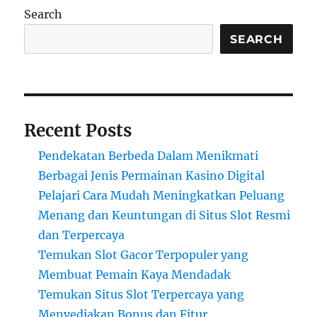
Search
SEARCH
Recent Posts
Pendekatan Berbeda Dalam Menikmati
Berbagai Jenis Permainan Kasino Digital
Pelajari Cara Mudah Meningkatkan Peluang
Menang dan Keuntungan di Situs Slot Resmi
dan Terpercaya
Temukan Slot Gacor Terpopuler yang
Membuat Pemain Kaya Mendadak
Temukan Situs Slot Terpercaya yang
Menyediakan Bonus dan Fitur