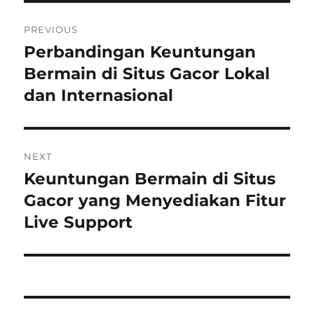
Post
PREVIOUS
navigation
Perbandingan Keuntungan
Previous
post:
Bermain di Situs Gacor Lokal
dan Internasional
NEXT
Keuntungan Bermain di Situs
Next
post:
Gacor yang Menyediakan Fitur
Live Support