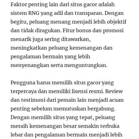
Faktor penting lain dari situs gacor adalah
sistem RNG yang adil dan transparan. Dengan
begitu, peluang menang menjadi lebih objektif
dan tidak diragukan. Fitur bonus dan promosi
menarik juga sering ditawarkan,
meningkatkan peluang kemenangan dan
pengalaman bermain yang lebih
menyenangkan serta menguntungkan.
Pengguna harus memilih situs gacor yang
terpercaya dan memiliki lisensi resmi. Review
dan testimoni dari pemain lain menjadi acuan
penting sebelum memutuskan bergabung.
Dengan memilih situs yang tepat, peluang
meraih kemenangan besar semakin terbuka
lebar dan pengalaman bermain menjadi lebih