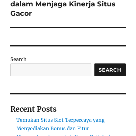
post:
dalam Menjaga Kinerja Situs
Gacor
Search
SEARCH
Recent Posts
Temukan Situs Slot Terpercaya yang
Menyediakan Bonus dan Fitur