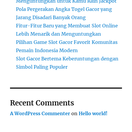
Menguntungkan untuk Kamu Raih Jackpot
Pola Pergerakan Angka Togel Gacor yang
Jarang Disadari Banyak Orang
Fitur-Fitur Baru yang Membuat Slot Online
Lebih Menarik dan Menguntungkan
Pilihan Game Slot Gacor Favorit Komunitas
Pemain Indonesia Modern
Slot Gacor Bertema Keberuntungan dengan
Simbol Paling Populer
Recent Comments
A WordPress Commenter
on
Hello world!