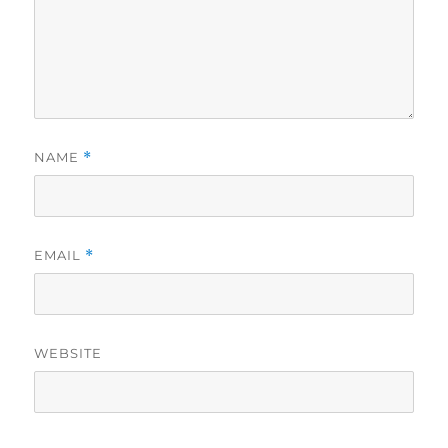
NAME
*
EMAIL
*
WEBSITE