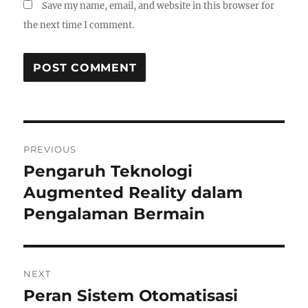
Save my name, email, and website in this browser for
the next time I comment.
Post
PREVIOUS
navigation
Pengaruh Teknologi
Previous
post:
Augmented Reality dalam
Pengalaman Bermain
NEXT
Peran Sistem Otomatisasi
Next