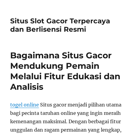
Situs Slot Gacor Terpercaya
dan Berlisensi Resmi
Bagaimana Situs Gacor
Mendukung Pemain
Melalui Fitur Edukasi dan
Analisis
togel online
Situs gacor menjadi pilihan utama
bagi pecinta taruhan online yang ingin meraih
kemenangan maksimal. Dengan berbagai fitur
unggulan dan ragam permainan yang lengkap,