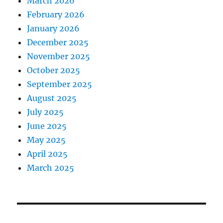
March 2026
February 2026
January 2026
December 2025
November 2025
October 2025
September 2025
August 2025
July 2025
June 2025
May 2025
April 2025
March 2025