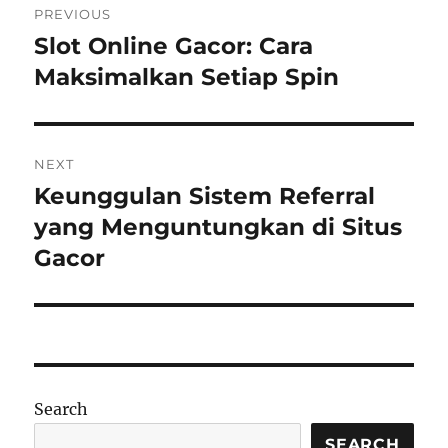
PREVIOUS
navigation
Slot Online Gacor: Cara
Previous
post:
Maksimalkan Setiap Spin
NEXT
Keunggulan Sistem Referral
Next
post:
yang Menguntungkan di Situs
Gacor
Search
SEARCH