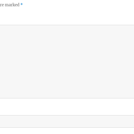
 are marked
*