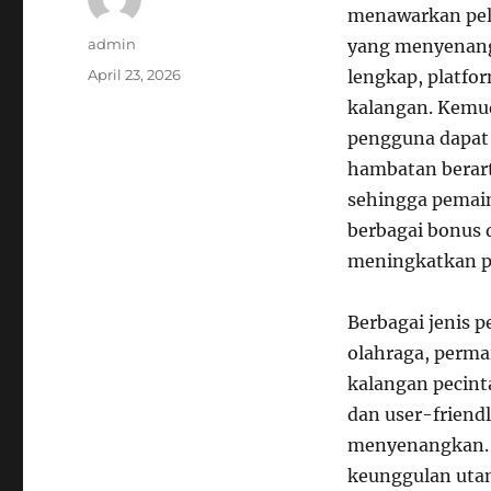
menawarkan pel
Author
admin
yang menyenangk
Posted
April 23, 2026
lengkap, platf
on
kalangan. Kemu
pengguna dapat 
hambatan berart
sehingga pemain
berbagai bonus 
meningkatkan p
Berbagai jenis p
olahraga, permai
kalangan pecinta
dan user-friend
menyenangkan. S
keunggulan uta