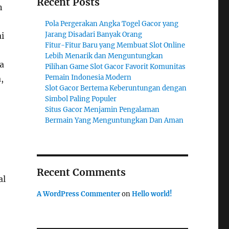
Recent Posts
n
Pola Pergerakan Angka Togel Gacor yang
Jarang Disadari Banyak Orang
i
Fitur-Fitur Baru yang Membuat Slot Online
Lebih Menarik dan Menguntungkan
a
Pilihan Game Slot Gacor Favorit Komunitas
Pemain Indonesia Modern
,
Slot Gacor Bertema Keberuntungan dengan
Simbol Paling Populer
Situs Gacor Menjamin Pengalaman
Bermain Yang Menguntungkan Dan Aman
Recent Comments
al
A WordPress Commenter
on
Hello world!