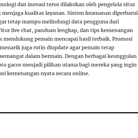
ologi dan inovasi terus dilakukan oleh pengelola situs
k menjaga kualitas layanan. Sistem keamanan diperbarui
agar tetap mampu melindungi data pengguna dari
Fitur live chat, panduan lengkap, dan tips kemenangan
k mendukung pemain mencapai hasil terbaik. Promosi
menarik juga rutin diupdate agar pemain tetap
 semangat dalam bermain. Dengan berbagai keunggulan
toto gacor menjadi pilihan utama bagi mereka yang ingin
si kemenangan nyata secara online.