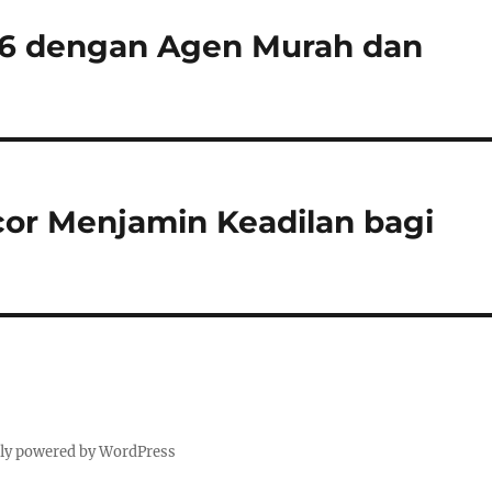
26 dengan Agen Murah dan
cor Menjamin Keadilan bagi
ly powered by WordPress