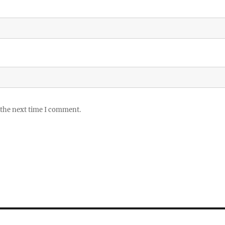
 the next time I comment.