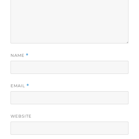
NAME
*
EMAIL
*
WEBSITE