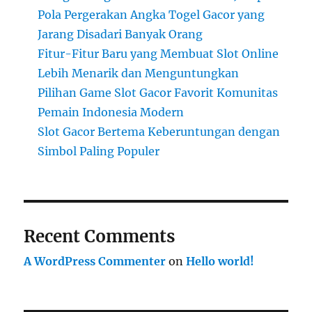
Pola Pergerakan Angka Togel Gacor yang
Jarang Disadari Banyak Orang
Fitur-Fitur Baru yang Membuat Slot Online
Lebih Menarik dan Menguntungkan
Pilihan Game Slot Gacor Favorit Komunitas
Pemain Indonesia Modern
Slot Gacor Bertema Keberuntungan dengan
Simbol Paling Populer
Recent Comments
A WordPress Commenter
on
Hello world!