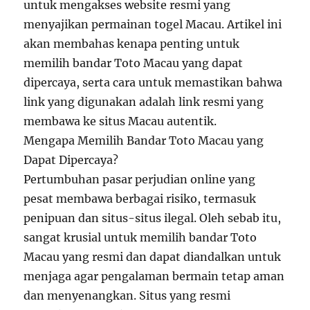
untuk mengakses website resmi yang
menyajikan permainan togel Macau. Artikel ini
akan membahas kenapa penting untuk
memilih bandar Toto Macau yang dapat
dipercaya, serta cara untuk memastikan bahwa
link yang digunakan adalah link resmi yang
membawa ke situs Macau autentik.
Mengapa Memilih Bandar Toto Macau yang
Dapat Dipercaya?
Pertumbuhan pasar perjudian online yang
pesat membawa berbagai risiko, termasuk
penipuan dan situs-situs ilegal. Oleh sebab itu,
sangat krusial untuk memilih bandar Toto
Macau yang resmi dan dapat diandalkan untuk
menjaga agar pengalaman bermain tetap aman
dan menyenangkan. Situs yang resmi