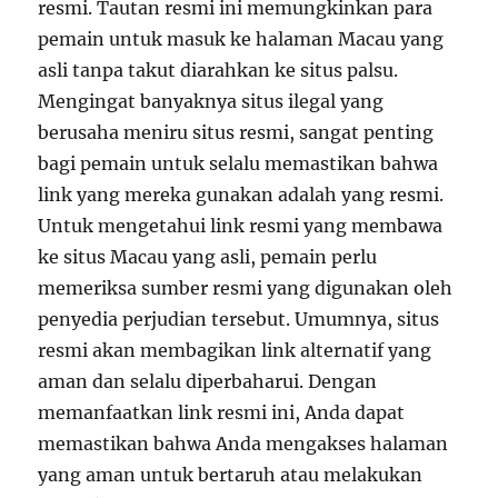
resmi. Tautan resmi ini memungkinkan para
pemain untuk masuk ke halaman Macau yang
asli tanpa takut diarahkan ke situs palsu.
Mengingat banyaknya situs ilegal yang
berusaha meniru situs resmi, sangat penting
bagi pemain untuk selalu memastikan bahwa
link yang mereka gunakan adalah yang resmi.
Untuk mengetahui link resmi yang membawa
ke situs Macau yang asli, pemain perlu
memeriksa sumber resmi yang digunakan oleh
penyedia perjudian tersebut. Umumnya, situs
resmi akan membagikan link alternatif yang
aman dan selalu diperbaharui. Dengan
memanfaatkan link resmi ini, Anda dapat
memastikan bahwa Anda mengakses halaman
yang aman untuk bertaruh atau melakukan