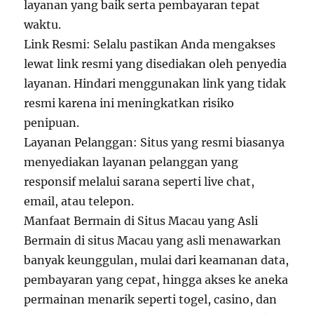
layanan yang baik serta pembayaran tepat
waktu.
Link Resmi: Selalu pastikan Anda mengakses
lewat link resmi yang disediakan oleh penyedia
layanan. Hindari menggunakan link yang tidak
resmi karena ini meningkatkan risiko
penipuan.
Layanan Pelanggan: Situs yang resmi biasanya
menyediakan layanan pelanggan yang
responsif melalui sarana seperti live chat,
email, atau telepon.
Manfaat Bermain di Situs Macau yang Asli
Bermain di situs Macau yang asli menawarkan
banyak keunggulan, mulai dari keamanan data,
pembayaran yang cepat, hingga akses ke aneka
permainan menarik seperti togel, casino, dan