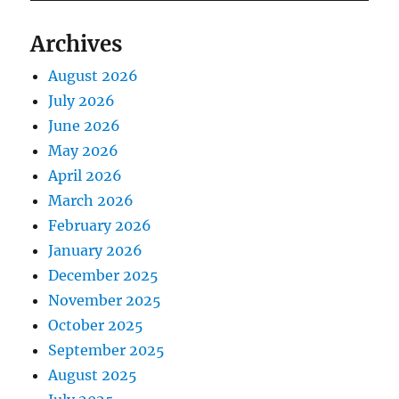
Archives
August 2026
July 2026
June 2026
May 2026
April 2026
March 2026
February 2026
January 2026
December 2025
November 2025
October 2025
September 2025
August 2025