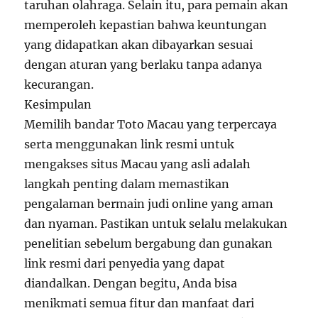
taruhan olahraga. Selain itu, para pemain akan
memperoleh kepastian bahwa keuntungan
yang didapatkan akan dibayarkan sesuai
dengan aturan yang berlaku tanpa adanya
kecurangan.
Kesimpulan
Memilih bandar Toto Macau yang terpercaya
serta menggunakan link resmi untuk
mengakses situs Macau yang asli adalah
langkah penting dalam memastikan
pengalaman bermain judi online yang aman
dan nyaman. Pastikan untuk selalu melakukan
penelitian sebelum bergabung dan gunakan
link resmi dari penyedia yang dapat
diandalkan. Dengan begitu, Anda bisa
menikmati semua fitur dan manfaat dari