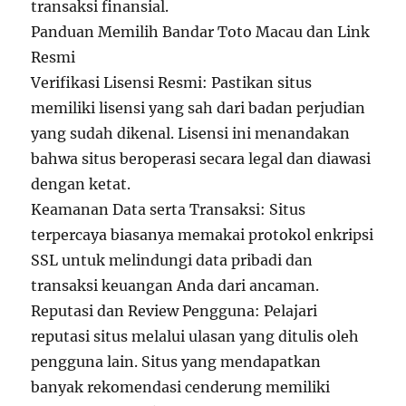
transaksi finansial.
Panduan Memilih Bandar Toto Macau dan Link
Resmi
Verifikasi Lisensi Resmi: Pastikan situs
memiliki lisensi yang sah dari badan perjudian
yang sudah dikenal. Lisensi ini menandakan
bahwa situs beroperasi secara legal dan diawasi
dengan ketat.
Keamanan Data serta Transaksi: Situs
terpercaya biasanya memakai protokol enkripsi
SSL untuk melindungi data pribadi dan
transaksi keuangan Anda dari ancaman.
Reputasi dan Review Pengguna: Pelajari
reputasi situs melalui ulasan yang ditulis oleh
pengguna lain. Situs yang mendapatkan
banyak rekomendasi cenderung memiliki