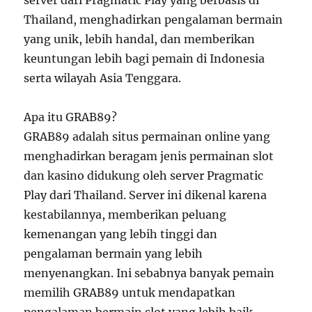
server dari Pragmatic Play yang berbasis di
Thailand, menghadirkan pengalaman bermain
yang unik, lebih handal, dan memberikan
keuntungan lebih bagi pemain di Indonesia
serta wilayah Asia Tenggara.
Apa itu GRAB89?
GRAB89 adalah situs permainan online yang
menghadirkan beragam jenis permainan slot
dan kasino didukung oleh server Pragmatic
Play dari Thailand. Server ini dikenal karena
kestabilannya, memberikan peluang
kemenangan yang lebih tinggi dan
pengalaman bermain yang lebih
menyenangkan. Ini sebabnya banyak pemain
memilih GRAB89 untuk mendapatkan