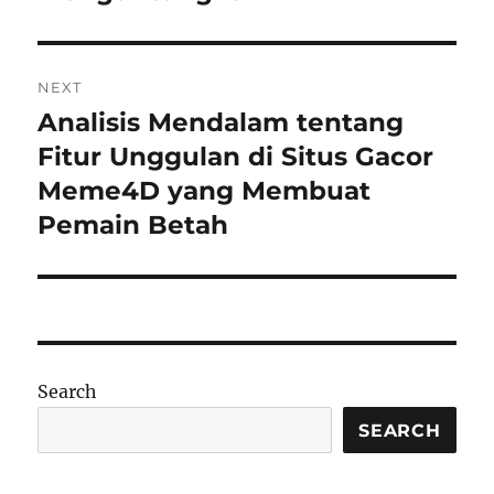
NEXT
Analisis Mendalam tentang
Next
post:
Fitur Unggulan di Situs Gacor
Meme4D yang Membuat
Pemain Betah
Search
SEARCH