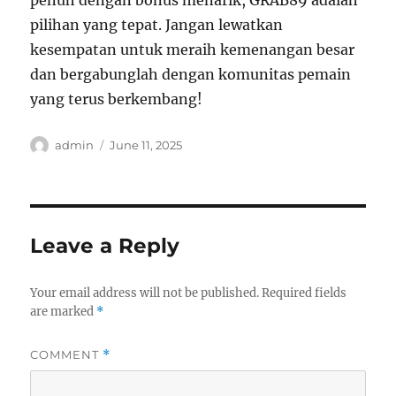
penuh dengan bonus menarik, GRAB89 adalah
pilihan yang tepat. Jangan lewatkan
kesempatan untuk meraih kemenangan besar
dan bergabunglah dengan komunitas pemain
yang terus berkembang!
Author
Posted
admin
June 11, 2025
on
Leave a Reply
Your email address will not be published.
Required fields
are marked
*
COMMENT
*