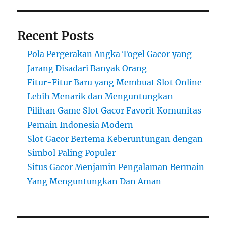
Recent Posts
Pola Pergerakan Angka Togel Gacor yang
Jarang Disadari Banyak Orang
Fitur-Fitur Baru yang Membuat Slot Online
Lebih Menarik dan Menguntungkan
Pilihan Game Slot Gacor Favorit Komunitas
Pemain Indonesia Modern
Slot Gacor Bertema Keberuntungan dengan
Simbol Paling Populer
Situs Gacor Menjamin Pengalaman Bermain
Yang Menguntungkan Dan Aman