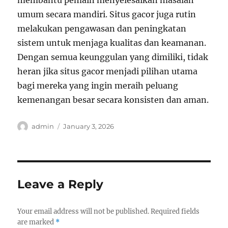
membantu pemain menyelesaikan masalah
umum secara mandiri. Situs gacor juga rutin
melakukan pengawasan dan peningkatan
sistem untuk menjaga kualitas dan keamanan.
Dengan semua keunggulan yang dimiliki, tidak
heran jika situs gacor menjadi pilihan utama
bagi mereka yang ingin meraih peluang
kemenangan besar secara konsisten dan aman.
Author
Posted
admin
January 3, 2026
on
Leave a Reply
Your email address will not be published.
Required fields
are marked
*