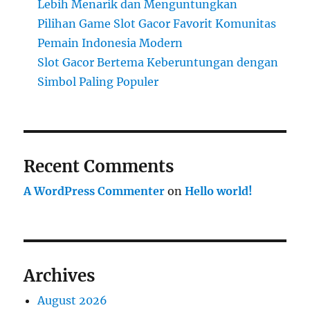
Lebih Menarik dan Menguntungkan
Pilihan Game Slot Gacor Favorit Komunitas
Pemain Indonesia Modern
Slot Gacor Bertema Keberuntungan dengan
Simbol Paling Populer
Recent Comments
A WordPress Commenter
on
Hello world!
Archives
August 2026