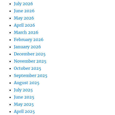
July 2026
June 2026
May 2026
April 2026
March 2026
February 2026
January 2026
December 2025
November 2025
October 2025
September 2025
August 2025
July 2025
June 2025
May 2025
April 2025