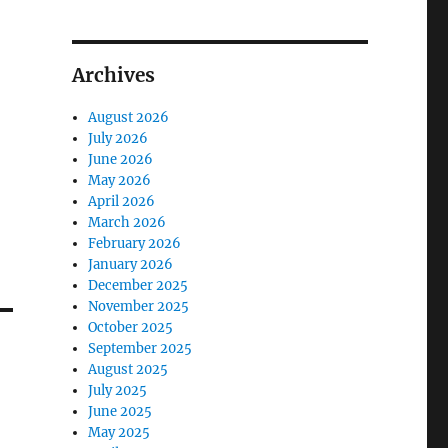
Archives
August 2026
July 2026
June 2026
May 2026
April 2026
March 2026
February 2026
January 2026
December 2025
November 2025
October 2025
September 2025
August 2025
July 2025
June 2025
May 2025