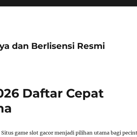
aya dan Berlisensi Resmi
026 Daftar Cepat
ma
Situs game slot gacor menjadi pilihan utama bagi pecin