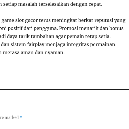
 setiap masalah terselesaikan dengan cepat.
s game slot gacor terus meningkat berkat reputasi yang
moni positif dari pengguna. Promosi menarik dan bonus
di daya tarik tambahan agar pemain tetap setia.
 dan sistem fairplay menjaga integritas permainan,
n merasa aman dan nyaman.
 are marked
*