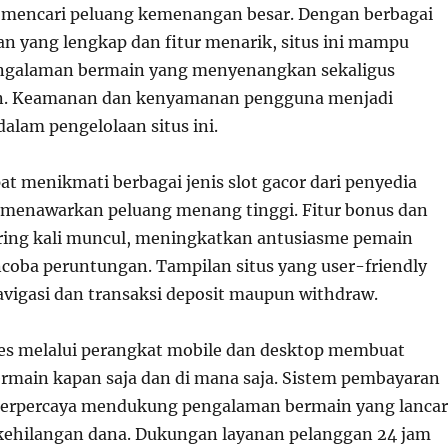
g mencari peluang kemenangan besar. Dengan berbagai
an yang lengkap dan fitur menarik, situs ini mampu
galaman bermain yang menyenangkan sekaligus
. Keamanan dan kenyamanan pengguna menjadi
dalam pengelolaan situs ini.
t menikmati berbagai jenis slot gacor dari penyedia
 menawarkan peluang menang tinggi. Fitur bonus dan
ering kali muncul, meningkatkan antusiasme pemain
coba peruntungan. Tampilan situs yang user-friendly
igasi dan transaksi deposit maupun withdraw.
s melalui perangkat mobile dan desktop membuat
rmain kapan saja dan di mana saja. Sistem pembayaran
 terpercaya mendukung pengalaman bermain yang lancar
kehilangan dana. Dukungan layanan pelanggan 24 jam