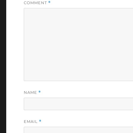
COMMENT
*
NAME
*
EMAIL
*