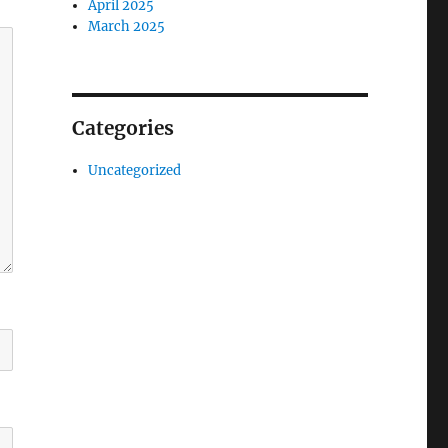
April 2025
March 2025
Categories
Uncategorized