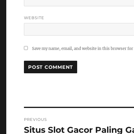
WEBSITE
Save my name, email, and website in this browser for
Post
PREVIOUS
navigation
Situs Slot Gacor Palin
Previous