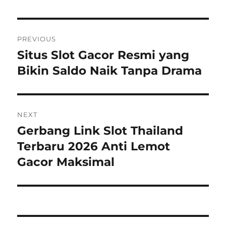
Post
PREVIOUS
navigation
Situs Slot Gacor Resmi yang
Previous
post:
Bikin Saldo Naik Tanpa Drama
NEXT
Gerbang Link Slot Thailand
Next
post:
Terbaru 2026 Anti Lemot
Gacor Maksimal