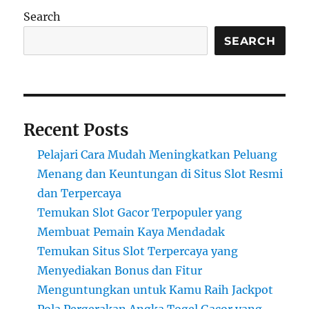
Search
SEARCH
Recent Posts
Pelajari Cara Mudah Meningkatkan Peluang
Menang dan Keuntungan di Situs Slot Resmi
dan Terpercaya
Temukan Slot Gacor Terpopuler yang
Membuat Pemain Kaya Mendadak
Temukan Situs Slot Terpercaya yang
Menyediakan Bonus dan Fitur
Menguntungkan untuk Kamu Raih Jackpot