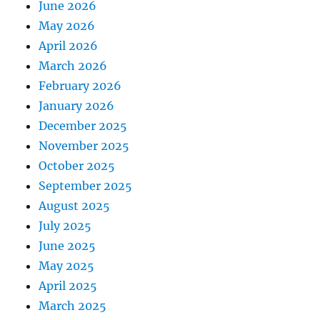
June 2026
May 2026
April 2026
March 2026
February 2026
January 2026
December 2025
November 2025
October 2025
September 2025
August 2025
July 2025
June 2025
May 2025
April 2025
March 2025