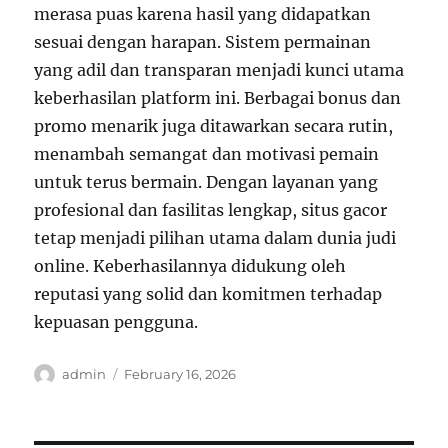
merasa puas karena hasil yang didapatkan
sesuai dengan harapan. Sistem permainan
yang adil dan transparan menjadi kunci utama
keberhasilan platform ini. Berbagai bonus dan
promo menarik juga ditawarkan secara rutin,
menambah semangat dan motivasi pemain
untuk terus bermain. Dengan layanan yang
profesional dan fasilitas lengkap, situs gacor
tetap menjadi pilihan utama dalam dunia judi
online. Keberhasilannya didukung oleh
reputasi yang solid dan komitmen terhadap
kepuasan pengguna.
Author
Posted
admin
February 16, 2026
on