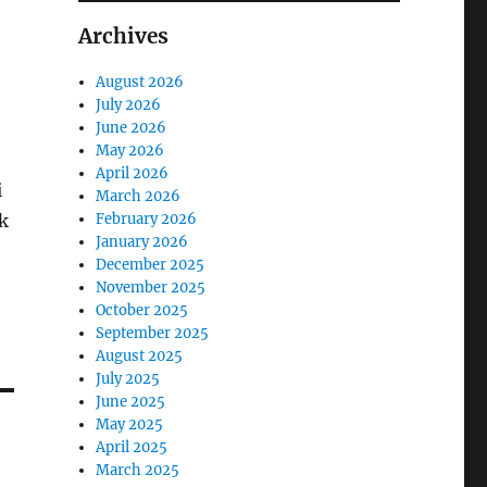
Archives
August 2026
July 2026
June 2026
May 2026
April 2026
i
March 2026
k
February 2026
January 2026
December 2025
November 2025
October 2025
September 2025
August 2025
July 2025
June 2025
May 2025
April 2025
March 2025