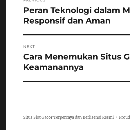
PREVIOUS
navigation
Peran Teknologi dalam M
Previous
post:
Responsif dan Aman
NEXT
Cara Menemukan Situs G
Next
post:
Keamanannya
Situs Slot Gacor Terpercaya dan Berlisensi Resmi
Proud