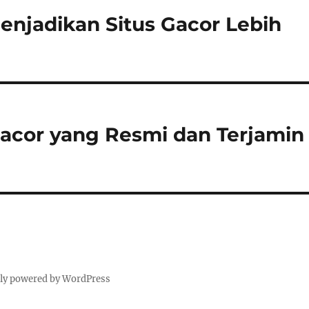
enjadikan Situs Gacor Lebih
acor yang Resmi dan Terjamin
ly powered by WordPress