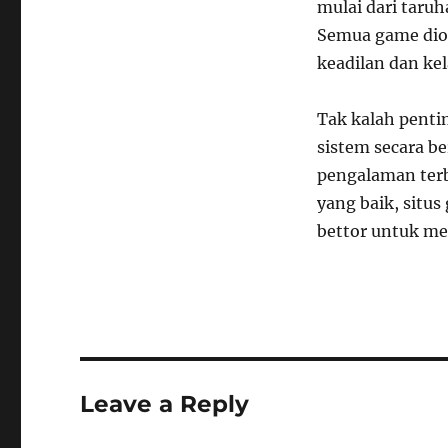
mulai dari taruh
Semua game dio
keadilan dan kel
Tak kalah penti
sistem secara b
pengalaman terb
yang baik, situs
bettor untuk m
Leave a Reply