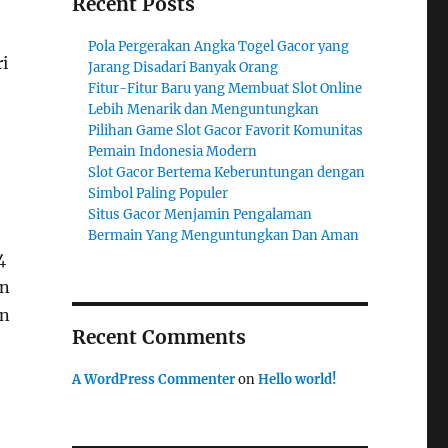
Recent Posts
Pola Pergerakan Angka Togel Gacor yang
i
Jarang Disadari Banyak Orang
Fitur-Fitur Baru yang Membuat Slot Online
Lebih Menarik dan Menguntungkan
Pilihan Game Slot Gacor Favorit Komunitas
Pemain Indonesia Modern
Slot Gacor Bertema Keberuntungan dengan
Simbol Paling Populer
Situs Gacor Menjamin Pengalaman
Bermain Yang Menguntungkan Dan Aman
4
an
an
Recent Comments
A WordPress Commenter
on
Hello world!