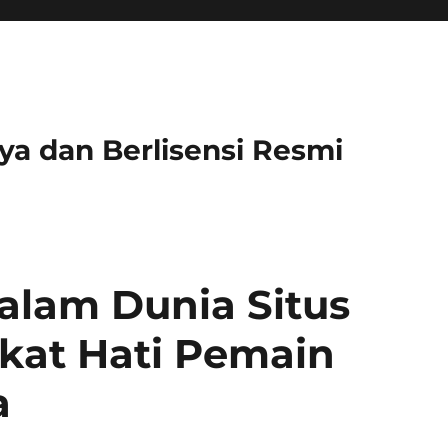
aya dan Berlisensi Resmi
Dalam Dunia Situs
kat Hati Pemain
a