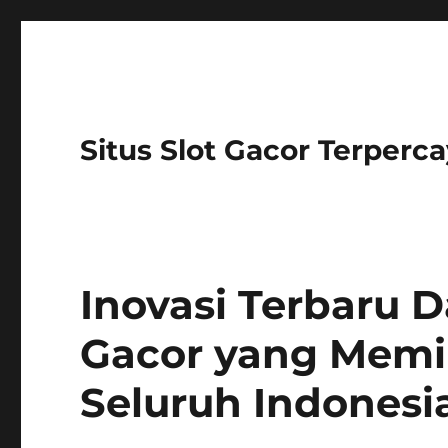
Situs Slot Gacor Terperc
Inovasi Terbaru 
Gacor yang Memi
Seluruh Indonesi