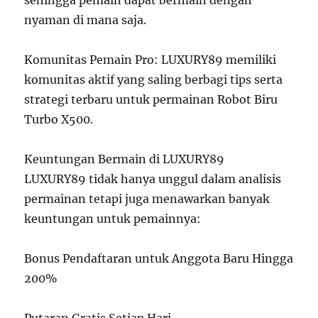
sehingga pemain dapat bermain dengan
nyaman di mana saja.
Komunitas Pemain Pro: LUXURY89 memiliki
komunitas aktif yang saling berbagi tips serta
strategi terbaru untuk permainan Robot Biru
Turbo X500.
Keuntungan Bermain di LUXURY89
LUXURY89 tidak hanya unggul dalam analisis
permainan tetapi juga menawarkan banyak
keuntungan untuk pemainnya:
Bonus Pendaftaran untuk Anggota Baru Hingga
200%