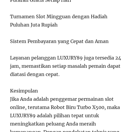
Putaran Gratis Setiap Hari
Turnamen Slot Mingguan dengan Hadiah
Puluhan Juta Rupiah
Sistem Pembayaran yang Cepat dan Aman
Layanan pelanggan LUXURY89 juga tersedia 24
jam, memastikan setiap masalah pemain dapat
diatasi dengan cepat.
Kesimpulan
Jika Anda adalah penggemar permainan slot
online, terutama Robot Biru Turbo X500, maka
LUXURY89 adalah pilihan tepat untuk
meningkatkan peluang Anda meraih