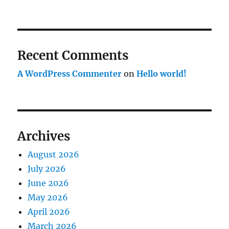
Recent Comments
A WordPress Commenter
on
Hello world!
Archives
August 2026
July 2026
June 2026
May 2026
April 2026
March 2026