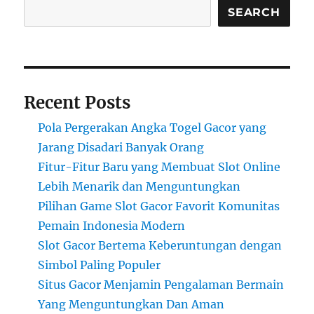
SEARCH
Recent Posts
Pola Pergerakan Angka Togel Gacor yang
Jarang Disadari Banyak Orang
Fitur-Fitur Baru yang Membuat Slot Online
Lebih Menarik dan Menguntungkan
Pilihan Game Slot Gacor Favorit Komunitas
Pemain Indonesia Modern
Slot Gacor Bertema Keberuntungan dengan
Simbol Paling Populer
Situs Gacor Menjamin Pengalaman Bermain
Yang Menguntungkan Dan Aman