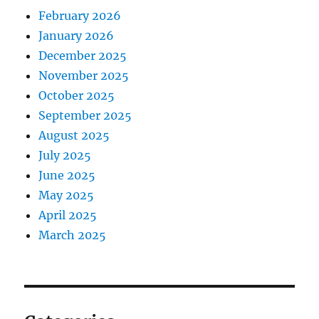
February 2026
January 2026
December 2025
November 2025
October 2025
September 2025
August 2025
July 2025
June 2025
May 2025
April 2025
March 2025