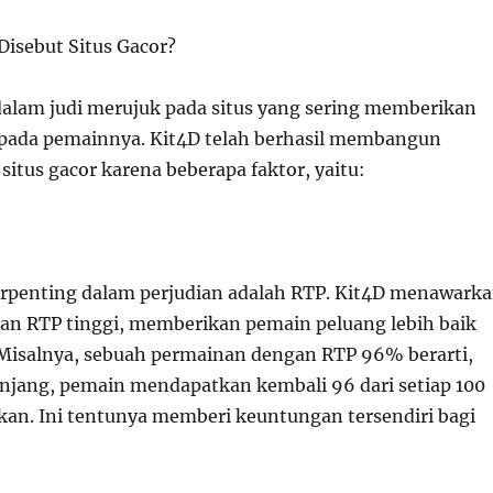
isebut Situs Gacor?
 dalam judi merujuk pada situs yang sering memberikan
ada pemainnya. Kit4D telah berhasil membangun
 situs gacor karena beberapa faktor, yaitu:
terpenting dalam perjudian adalah RTP. Kit4D menawark
n RTP tinggi, memberikan pemain peluang lebih baik
Misalnya, sebuah permainan dengan RTP 96% berarti,
njang, pemain mendapatkan kembali 96 dari setiap 100
kan. Ini tentunya memberi keuntungan tersendiri bagi