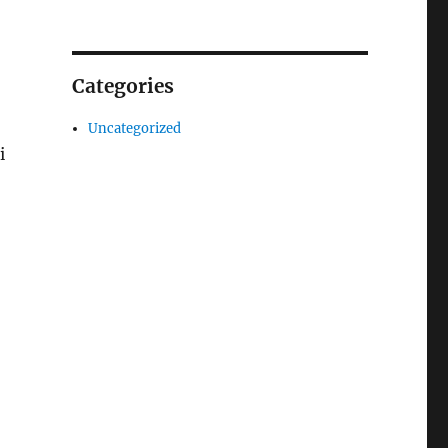
Categories
Uncategorized
i