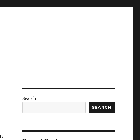
Search
SEARCH
an