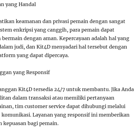
n yang Handal
tikan keamanan dan privasi pemain dengan sangat
sistem enkripsi yang canggih, para pemain dapat
n bermain dengan aman. Kepercayaan adalah hal yang
dalam judi, dan Kit4D menyadari hal tersebut dengan
tform yang dapat dipercaya.
ggan yang Responsif
anggan Kit4D tersedia 24/7 untuk membantu. Jika Anda
itan dalam transaksi atau memiliki pertanyaan
nan, tim customer service dapat dihubungi melalui
n komunikasi. Layanan yang responsif ini memberikan
 kepuasan bagi pemain.