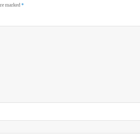
 are marked
*