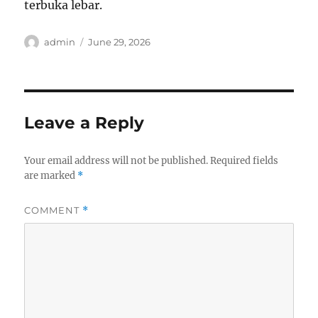
terbuka lebar.
Author
Posted
admin
June 29, 2026
on
Leave a Reply
Your email address will not be published.
Required fields
are marked
*
COMMENT
*