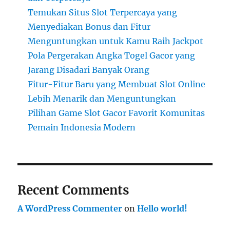
Temukan Situs Slot Terpercaya yang
Menyediakan Bonus dan Fitur
Menguntungkan untuk Kamu Raih Jackpot
Pola Pergerakan Angka Togel Gacor yang
Jarang Disadari Banyak Orang
Fitur-Fitur Baru yang Membuat Slot Online
Lebih Menarik dan Menguntungkan
Pilihan Game Slot Gacor Favorit Komunitas
Pemain Indonesia Modern
Recent Comments
A WordPress Commenter
on
Hello world!