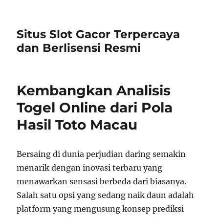
Situs Slot Gacor Terpercaya
dan Berlisensi Resmi
Kembangkan Analisis
Togel Online dari Pola
Hasil Toto Macau
Bersaing di dunia perjudian daring semakin
menarik dengan inovasi terbaru yang
menawarkan sensasi berbeda dari biasanya.
Salah satu opsi yang sedang naik daun adalah
platform yang mengusung konsep prediksi