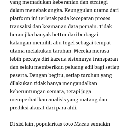
yang memadukan keberanian dan strategi
dalam menebak angka. Keunggulan utama dari
platform ini terletak pada kecepatan proses
transaksi dan keamanan data pemain. Tidak
heran jika banyak bettor dari berbagai
kalangan memilih abu togel sebagai tempat
utama melakukan taruhan. Mereka merasa
lebih percaya diri karena sistemnya transparan
dan selalu memberikan peluang adil bagi setiap
peserta. Dengan begitu, setiap taruhan yang
dilakukan tidak hanya mengandalkan
keberuntungan semata, tetapi juga
memperhatikan analisis yang matang dan
prediksi akurat dari para ahli.
Di sisi lain, popularitas toto Macau semakin