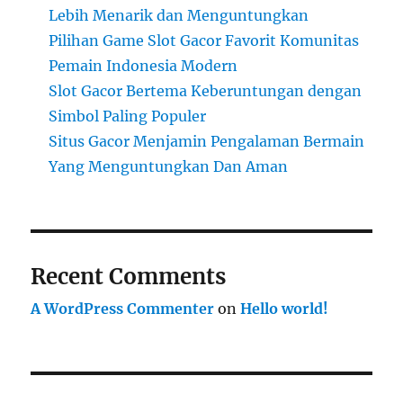
Lebih Menarik dan Menguntungkan
Pilihan Game Slot Gacor Favorit Komunitas
Pemain Indonesia Modern
Slot Gacor Bertema Keberuntungan dengan
Simbol Paling Populer
Situs Gacor Menjamin Pengalaman Bermain
Yang Menguntungkan Dan Aman
Recent Comments
A WordPress Commenter
on
Hello world!