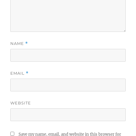
NAME
*
EMAIL
*
WEBSITE
Save my name, email, and website in this browser for