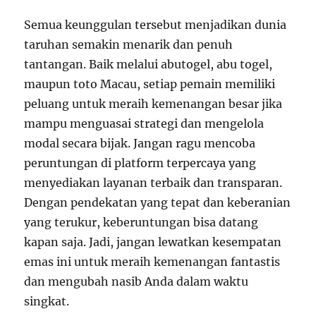
Semua keunggulan tersebut menjadikan dunia
taruhan semakin menarik dan penuh
tantangan. Baik melalui abutogel, abu togel,
maupun toto Macau, setiap pemain memiliki
peluang untuk meraih kemenangan besar jika
mampu menguasai strategi dan mengelola
modal secara bijak. Jangan ragu mencoba
peruntungan di platform terpercaya yang
menyediakan layanan terbaik dan transparan.
Dengan pendekatan yang tepat dan keberanian
yang terukur, keberuntungan bisa datang
kapan saja. Jadi, jangan lewatkan kesempatan
emas ini untuk meraih kemenangan fantastis
dan mengubah nasib Anda dalam waktu
singkat.