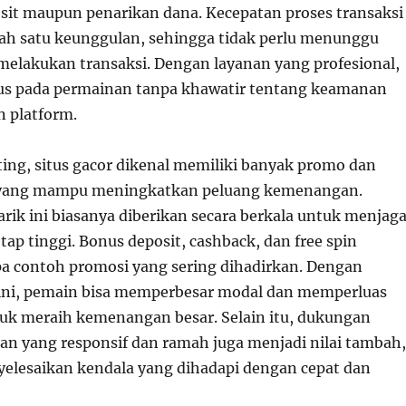
it maupun penarikan dana. Kecepatan proses transaksi
lah satu keunggulan, sehingga tidak perlu menunggu
 melakukan transaksi. Dengan layanan yang profesional,
us pada permainan tanpa khawatir tentang keamanan
 platform.
ting, situs gacor dikenal memiliki banyak promo dan
yang mampu meningkatkan peluang kemenangan.
ik ini biasanya diberikan secara berkala untuk menjag
ap tinggi. Bonus deposit, cashback, dan free spin
a contoh promosi yang sering dihadirkan. Dengan
 ini, pemain bisa memperbesar modal dan memperluas
k meraih kemenangan besar. Selain itu, dukungan
an yang responsif dan ramah juga menjadi nilai tambah,
lesaikan kendala yang dihadapi dengan cepat dan