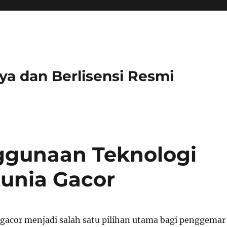
aya dan Berlisensi Resmi
gunaan Teknologi
unia Gacor
 gacor menjadi salah satu pilihan utama bagi penggemar