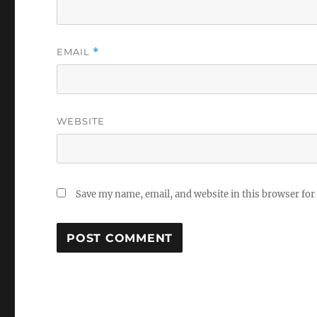
EMAIL
*
WEBSITE
Save my name, email, and website in this browser for