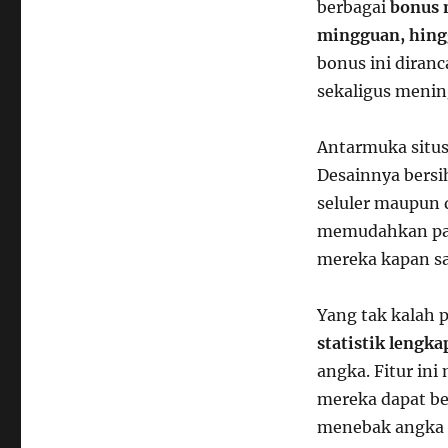
berbagai
bonus 
mingguan, hingg
bonus ini diran
sekaligus meni
Antarmuka situs 
Desainnya bersi
seluler maupun d
memudahkan pa
mereka kapan sa
Yang tak kalah 
statistik lengka
angka. Fitur i
mereka dapat be
menebak angka s