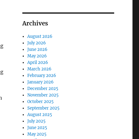
Archives
August 2026
July 2026
ng
June 2026
May 2026
April 2026
March 2026
ng
February 2026
January 2026
December 2025
November 2025
h
October 2025
September 2025
August 2025
July 2025
June 2025
May 2025