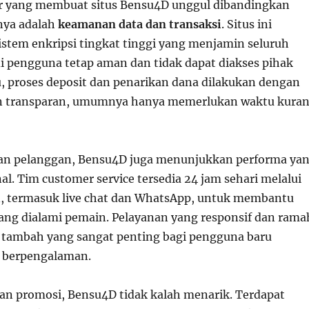
or yang membuat situs Bensu4D unggul dibandingkan
nya adalah
keamanan data dan transaksi
. Situs ini
tem enkripsi tingkat tinggi yang menjamin seluruh
di pengguna tetap aman dan tidak dapat diakses pihak
tu, proses deposit dan penarikan dana dilakukan dengan
an transparan, umumnya hanya memerlukan waktu kura
nan pelanggan, Bensu4D juga menunjukkan performa ya
al. Tim customer service tersedia 24 jam sehari melalui
n, termasuk live chat dan WhatsApp, untuk membantu
yang dialami pemain. Pelayanan yang responsif dan rama
ai tambah yang sangat penting bagi pengguna baru
 berpengalaman.
 dan promosi, Bensu4D tidak kalah menarik. Terdapat