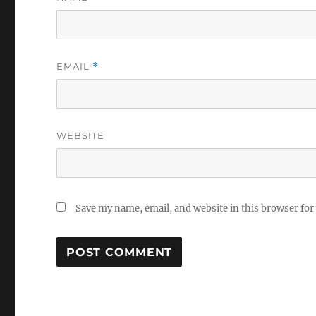
EMAIL
*
WEBSITE
Save my name, email, and website in this browser for