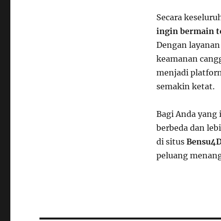
Secara keseluru
ingin bermain t
Dengan layanan 
keamanan canggi
menjadi platform
semakin ketat.
Bagi Anda yang 
berbeda dan leb
di situs
Bensu4
peluang menang 