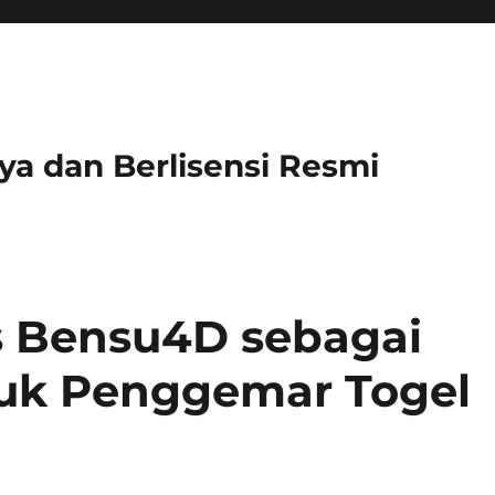
aya dan Berlisensi Resmi
s Bensu4D sebagai
tuk Penggemar Togel