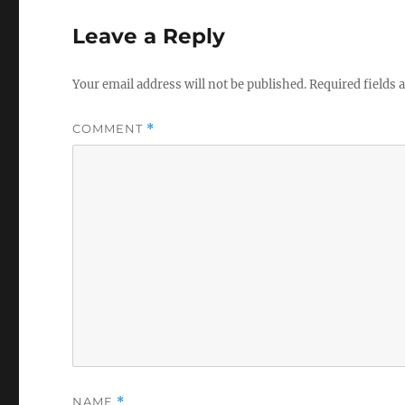
Leave a Reply
Your email address will not be published.
Required fields
COMMENT
*
NAME
*