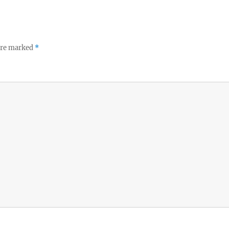
 are marked
*