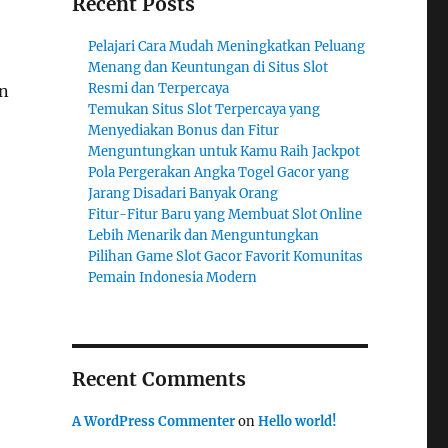
Recent Posts
Pelajari Cara Mudah Meningkatkan Peluang
Menang dan Keuntungan di Situs Slot
Resmi dan Terpercaya
an
Temukan Situs Slot Terpercaya yang
Menyediakan Bonus dan Fitur
Menguntungkan untuk Kamu Raih Jackpot
Pola Pergerakan Angka Togel Gacor yang
Jarang Disadari Banyak Orang
Fitur-Fitur Baru yang Membuat Slot Online
Lebih Menarik dan Menguntungkan
Pilihan Game Slot Gacor Favorit Komunitas
Pemain Indonesia Modern
Recent Comments
A WordPress Commenter
on
Hello world!