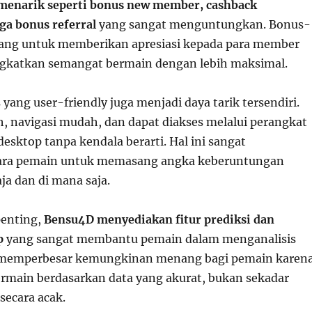
menarik seperti bonus new member, cashback
a bonus referral
yang sangat menguntungkan. Bonus-
cang untuk memberikan apresiasi kepada para member
ngkatkan semangat bermain dengan lebih maksimal.
yang user-friendly juga menjadi daya tarik tersendiri.
h, navigasi mudah, dan dapat diakses melalui perangkat
esktop tanpa kendala berarti. Hal ini sangat
ra pemain untuk memasang angka keberuntungan
ja dan di mana saja.
penting,
Bensu4D menyediakan fitur prediksi dan
p
yang sangat membantu pemain dalam menganalisis
ni memperbesar kemungkinan menang bagi pemain karen
rmain berdasarkan data yang akurat, bukan sekadar
ecara acak.