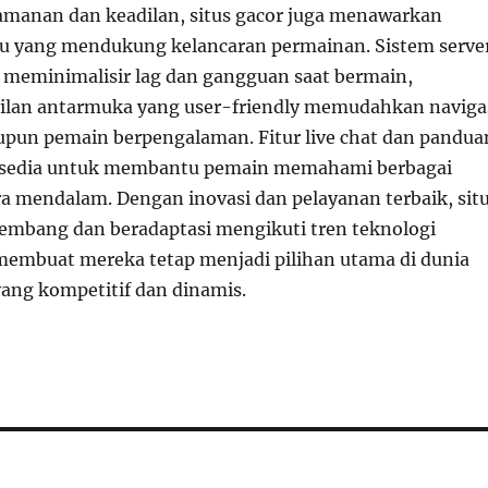
eamanan dan keadilan, situs gacor juga menawarkan
ru yang mendukung kelancaran permainan. Sistem serve
n meminimalisir lag dan gangguan saat bermain,
ilan antarmuka yang user-friendly memudahkan naviga
pun pemain berpengalaman. Fitur live chat dan pandua
ersedia untuk membantu pemain memahami berbagai
a mendalam. Dengan inovasi dan pelayanan terbaik, sit
kembang dan beradaptasi mengikuti tren teknologi
i membuat mereka tetap menjadi pilihan utama di dunia
yang kompetitif dan dinamis.