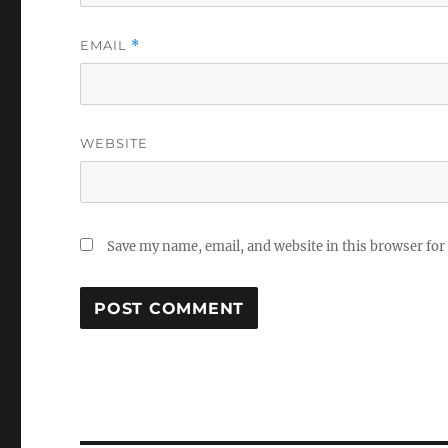
EMAIL
*
WEBSITE
Save my name, email, and website in this browser for