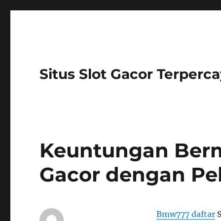
Situs Slot Gacor Terperc
Keuntungan Berma
Gacor dengan Pe
Bmw777 daftar
S