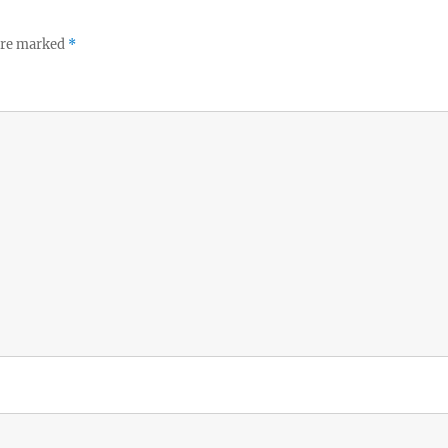
 are marked
*