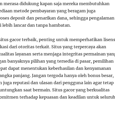
 merasa didukung kapan saja mereka membutuhkan
sediaan metode pembayaran yang beragam juga
ses deposit dan penarikan dana, sehingga pengalaman
 lebih lancar dan tanpa hambatan.
itus gacor terbaik, penting untuk memperhatikan lisens
kasi dari otoritas terkait. Situs yang terpercaya akan
kualitas layanan serta menjaga integritas permainan yan
gan banyaknya pilihan yang tersedia di pasar, pemilihan
tepat dapat menentukan keberhasilan dan kenyamanan
angka panjang. Jangan tergoda hanya oleh bonus besar,
n juga reputasi dan ulasan dari pengguna lain agar tetap
tungkan saat bermain. Situs gacor yang berkualitas
komitmen terhadap kepuasan dan keadilan untuk seluru