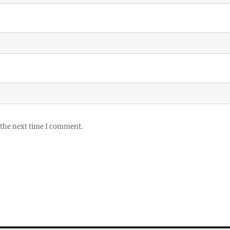
 the next time I comment.