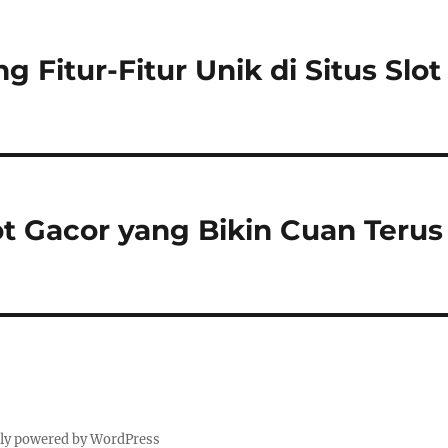
Fitur-Fitur Unik di Situs Slot
t Gacor yang Bikin Cuan Terus
ly powered by WordPress