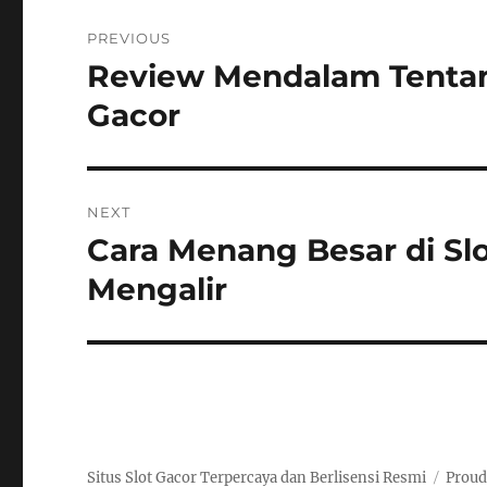
Post
PREVIOUS
navigation
Review Mendalam Tentang 
Previous
post:
Gacor
NEXT
Cara Menang Besar di Slo
Next
post:
Mengalir
Situs Slot Gacor Terpercaya dan Berlisensi Resmi
Proud