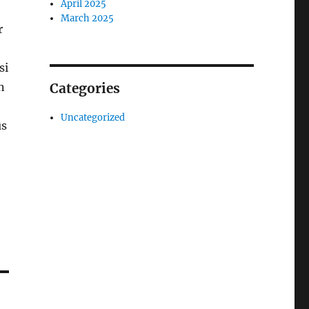
April 2025
March 2025
r
si
n
Categories
Uncategorized
us