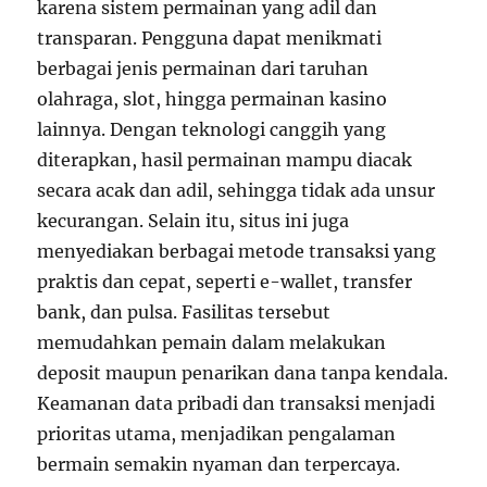
karena sistem permainan yang adil dan
transparan. Pengguna dapat menikmati
berbagai jenis permainan dari taruhan
olahraga, slot, hingga permainan kasino
lainnya. Dengan teknologi canggih yang
diterapkan, hasil permainan mampu diacak
secara acak dan adil, sehingga tidak ada unsur
kecurangan. Selain itu, situs ini juga
menyediakan berbagai metode transaksi yang
praktis dan cepat, seperti e-wallet, transfer
bank, dan pulsa. Fasilitas tersebut
memudahkan pemain dalam melakukan
deposit maupun penarikan dana tanpa kendala.
Keamanan data pribadi dan transaksi menjadi
prioritas utama, menjadikan pengalaman
bermain semakin nyaman dan terpercaya.