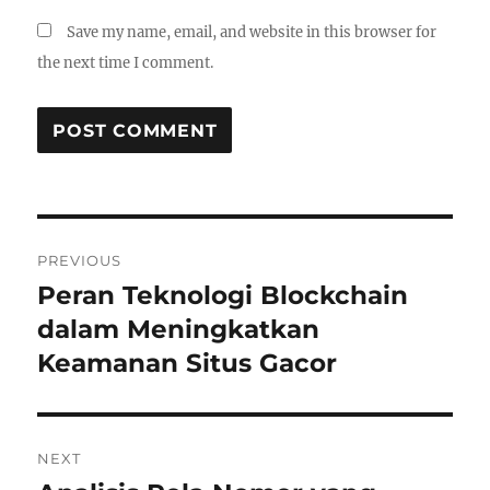
Save my name, email, and website in this browser for
the next time I comment.
Post
PREVIOUS
navigation
Peran Teknologi Blockchain
Previous
post:
dalam Meningkatkan
Keamanan Situs Gacor
NEXT