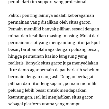
penuh dari tim support yang profesional.
Faktor penting lainnya adalah keberagaman
permainan yang disajikan oleh situs gacor.
Pemain memiliki banyak pilihan sesuai dengan
minat dan keahlian masing-masing. Mulai dari
permainan slot yang mengandung fitur jackpot
besar, taruhan olahraga dengan peluang besar,
hingga permainan kasino langsung yang
realistis. Banyak situs gacor juga menyediakan
fitur demo agar pemain dapat berlatih sebelum
bermain dengan uang asli. Dengan berbagai
pilihan dan fitur lengkap ini, pemain memiliki
peluang lebih besar untuk mendapatkan
keuntungan. Hal ini menjadikan situs gacor
sebagai platform utama yang mampu