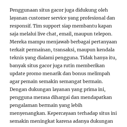
Penggunaan situs gacor juga didukung oleh
layanan customer service yang profesional dan
responsif. Tim support siap membantu kapan
saja melalui live chat, email, maupun telepon.
Mereka mampu menjawab berbagai pertanyaan
terkait permainan, transaksi, maupun kendala
teknis yang dialami pengguna. Tidak hanya itu,
banyak situs gacor juga rutin memberikan
update promo menarik dan bonus melimpah
agar pemain semakin semangat bermain.
Dengan dukungan layanan yang prima ini,
pengguna merasa dihargai dan mendapatkan
pengalaman bermain yang lebih
menyenangkan. Kepercayaan terhadap situs ini
semakin meningkat karena adanya dukungan