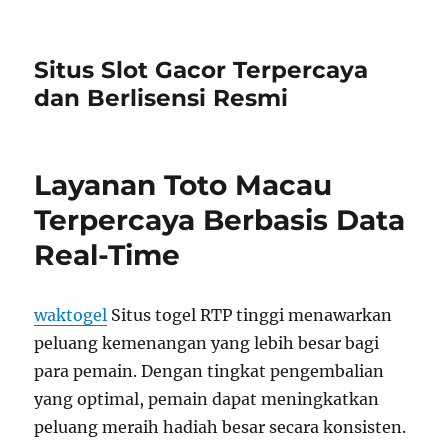
Situs Slot Gacor Terpercaya
dan Berlisensi Resmi
Layanan Toto Macau
Terpercaya Berbasis Data
Real-Time
waktogel
Situs togel RTP tinggi menawarkan
peluang kemenangan yang lebih besar bagi
para pemain. Dengan tingkat pengembalian
yang optimal, pemain dapat meningkatkan
peluang meraih hadiah besar secara konsisten.