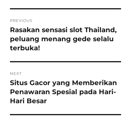
Post
PREVIOUS
navigation
Rasakan sensasi slot Thailand,
Previous
post:
peluang menang gede selalu
terbuka!
NEXT
Situs Gacor yang Memberikan
Next
post:
Penawaran Spesial pada Hari-
Hari Besar