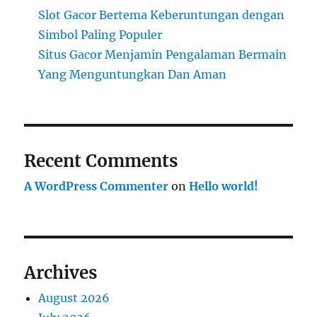
Slot Gacor Bertema Keberuntungan dengan
Simbol Paling Populer
Situs Gacor Menjamin Pengalaman Bermain
Yang Menguntungkan Dan Aman
Recent Comments
A WordPress Commenter
on
Hello world!
Archives
August 2026