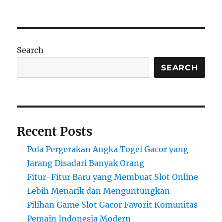
Search
SEARCH
Recent Posts
Pola Pergerakan Angka Togel Gacor yang
Jarang Disadari Banyak Orang
Fitur-Fitur Baru yang Membuat Slot Online
Lebih Menarik dan Menguntungkan
Pilihan Game Slot Gacor Favorit Komunitas
Pemain Indonesia Modern