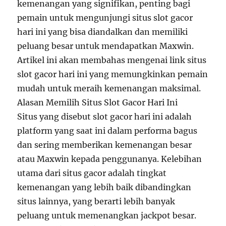
kemenangan yang signifikan, penting bagi
pemain untuk mengunjungi situs slot gacor
hari ini yang bisa diandalkan dan memiliki
peluang besar untuk mendapatkan Maxwin.
Artikel ini akan membahas mengenai link situs
slot gacor hari ini yang memungkinkan pemain
mudah untuk meraih kemenangan maksimal.
Alasan Memilih Situs Slot Gacor Hari Ini
Situs yang disebut slot gacor hari ini adalah
platform yang saat ini dalam performa bagus
dan sering memberikan kemenangan besar
atau Maxwin kepada penggunanya. Kelebihan
utama dari situs gacor adalah tingkat
kemenangan yang lebih baik dibandingkan
situs lainnya, yang berarti lebih banyak
peluang untuk memenangkan jackpot besar.