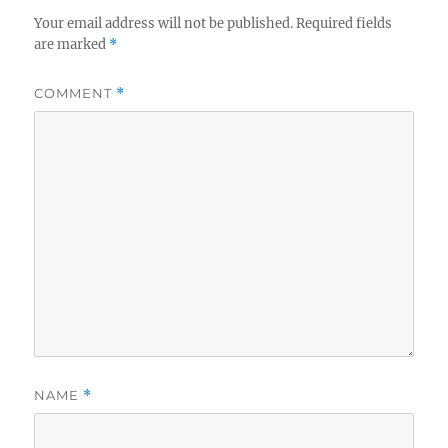
Your email address will not be published.
Required fields
are marked
*
COMMENT
*
NAME
*