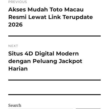
PREVIOUS
navigation
Akses Mudah Toto Macau
Previous
post:
Resmi Lewat Link Terupdate
2026
NEXT
Situs 4D Digital Modern
Next
post:
dengan Peluang Jackpot
Harian
Search