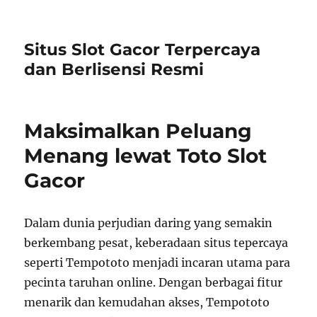
Situs Slot Gacor Terpercaya
dan Berlisensi Resmi
Maksimalkan Peluang
Menang lewat Toto Slot
Gacor
Dalam dunia perjudian daring yang semakin
berkembang pesat, keberadaan situs tepercaya
seperti Tempototo menjadi incaran utama para
pecinta taruhan online. Dengan berbagai fitur
menarik dan kemudahan akses, Tempototo