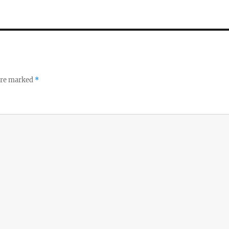
 are marked
*