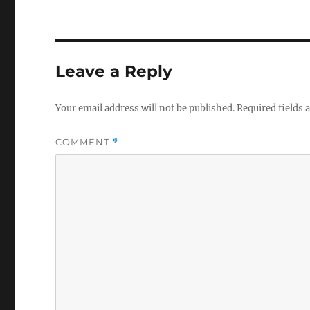
Leave a Reply
Your email address will not be published.
Required fields
COMMENT
*