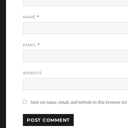
NAME
*
EMAIL
*
WEBSITE
Save my name, email, and website in this browser for