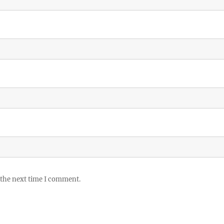
 the next time I comment.