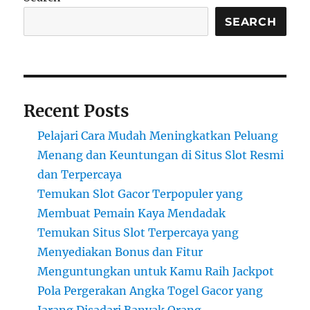
SEARCH
Recent Posts
Pelajari Cara Mudah Meningkatkan Peluang
Menang dan Keuntungan di Situs Slot Resmi
dan Terpercaya
Temukan Slot Gacor Terpopuler yang
Membuat Pemain Kaya Mendadak
Temukan Situs Slot Terpercaya yang
Menyediakan Bonus dan Fitur
Menguntungkan untuk Kamu Raih Jackpot
Pola Pergerakan Angka Togel Gacor yang