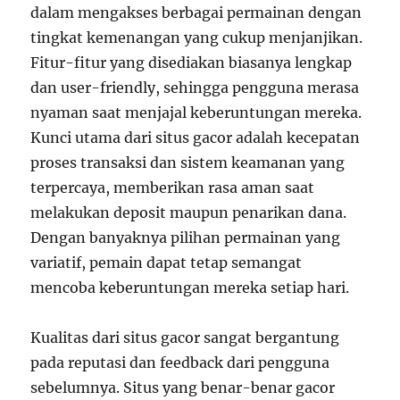
dalam mengakses berbagai permainan dengan
tingkat kemenangan yang cukup menjanjikan.
Fitur-fitur yang disediakan biasanya lengkap
dan user-friendly, sehingga pengguna merasa
nyaman saat menjajal keberuntungan mereka.
Kunci utama dari situs gacor adalah kecepatan
proses transaksi dan sistem keamanan yang
terpercaya, memberikan rasa aman saat
melakukan deposit maupun penarikan dana.
Dengan banyaknya pilihan permainan yang
variatif, pemain dapat tetap semangat
mencoba keberuntungan mereka setiap hari.
Kualitas dari situs gacor sangat bergantung
pada reputasi dan feedback dari pengguna
sebelumnya. Situs yang benar-benar gacor