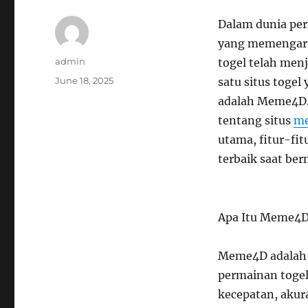
Dalam dunia per
yang memengaruh
Author
admin
togel telah menj
Posted
June 18, 2025
satu situs togel
on
adalah Meme4D.
tentang situs
me
utama, fitur-fit
terbaik saat ber
Apa Itu Meme4
Meme4D adalah p
permainan togel,
kecepatan, akur