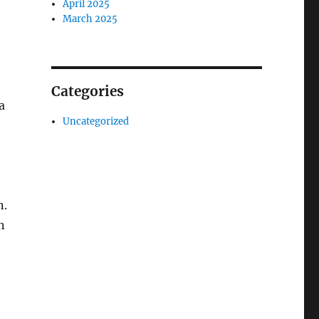
April 2025
March 2025
Categories
a
Uncategorized
n.
n