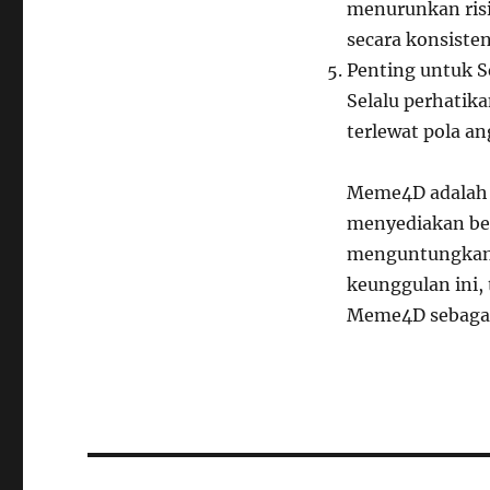
menurunkan ris
secara konsisten
Penting untuk 
Selalu perhatika
terlewat pola a
Meme4D adalah s
menyediakan ber
menguntungkan, 
keunggulan ini,
Meme4D sebagai