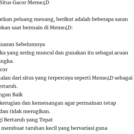
 Situs Gacor Meme4D
kan peluang menang, berikut adalah beberapa saran
apkan saat bermain di Meme4D:
eluaran Sebelumnya
ngka yang sering muncul dan gunakan itu sebagai acuan
angka.
acor
lan dari situs yang terpercaya seperti Meme4D sebagai
rtaruh.
ngan Baik
 kerugian dan kemenangan agar permainan tetap
an tidak merugikan.
i Bertaruh yang Tepat
membuat taruhan kecil yang bervariasi guna