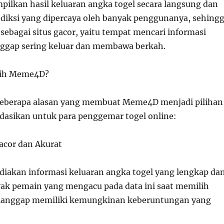
kan hasil keluaran angka togel secara langsung dan
iksi yang dipercaya oleh banyak penggunanya, sehing
sebagai situs gacor, yaitu tempat mencari informasi
ggap sering keluar dan membawa berkah.
ih Meme4D?
 beberapa alasan yang membuat Meme4D menjadi pilihan
asikan untuk para penggemar togel online:
acor dan Akurat
akan informasi keluaran angka togel yang lengkap da
yak pemain yang mengacu pada data ini saat memilih
dianggap memiliki kemungkinan keberuntungan yang