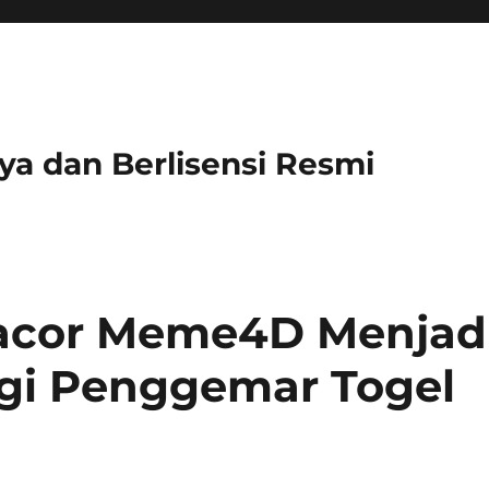
aya dan Berlisensi Resmi
acor Meme4D Menjad
agi Penggemar Togel