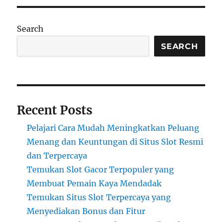
Search
SEARCH
Recent Posts
Pelajari Cara Mudah Meningkatkan Peluang
Menang dan Keuntungan di Situs Slot Resmi
dan Terpercaya
Temukan Slot Gacor Terpopuler yang
Membuat Pemain Kaya Mendadak
Temukan Situs Slot Terpercaya yang
Menyediakan Bonus dan Fitur