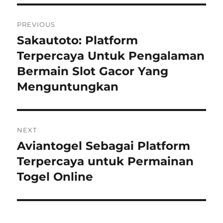
Post
PREVIOUS
navigation
Sakautoto: Platform
Previous
post:
Terpercaya Untuk Pengalaman
Bermain Slot Gacor Yang
Menguntungkan
NEXT
Aviantogel Sebagai Platform
Next
post:
Terpercaya untuk Permainan
Togel Online