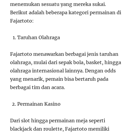
menemukan sesuatu yang mereka sukai.
Berikut adalah beberapa kategori permainan di
Fajartoto:
Taruhan Olahraga
Fajartoto menawarkan berbagai jenis taruhan
olahraga, mulai dari sepak bola, basket, hingga
olahraga internasional lainnya. Dengan odds
yang menarik, pemain bisa bertaruh pada
berbagai tim dan acara.
Permainan Kasino
Dari slot hingga permainan meja seperti
blackjack dan roulette, Fajartoto memiliki