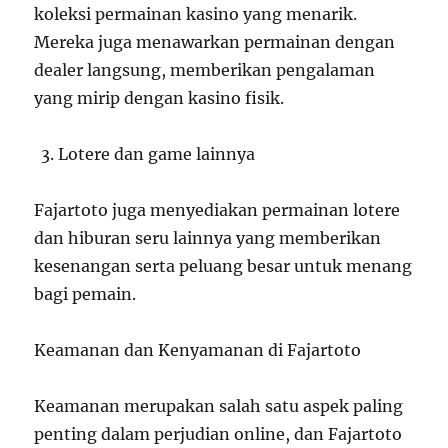
koleksi permainan kasino yang menarik.
Mereka juga menawarkan permainan dengan
dealer langsung, memberikan pengalaman
yang mirip dengan kasino fisik.
Lotere dan game lainnya
Fajartoto juga menyediakan permainan lotere
dan hiburan seru lainnya yang memberikan
kesenangan serta peluang besar untuk menang
bagi pemain.
Keamanan dan Kenyamanan di Fajartoto
Keamanan merupakan salah satu aspek paling
penting dalam perjudian online, dan Fajartoto