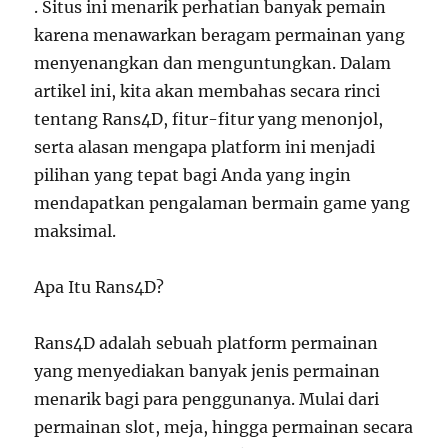
. Situs ini menarik perhatian banyak pemain
karena menawarkan beragam permainan yang
menyenangkan dan menguntungkan. Dalam
artikel ini, kita akan membahas secara rinci
tentang Rans4D, fitur-fitur yang menonjol,
serta alasan mengapa platform ini menjadi
pilihan yang tepat bagi Anda yang ingin
mendapatkan pengalaman bermain game yang
maksimal.
Apa Itu Rans4D?
Rans4D adalah sebuah platform permainan
yang menyediakan banyak jenis permainan
menarik bagi para penggunanya. Mulai dari
permainan slot, meja, hingga permainan secara