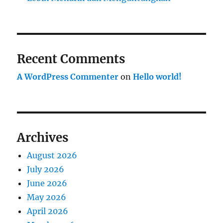
Recent Comments
A WordPress Commenter
on
Hello world!
Archives
August 2026
July 2026
June 2026
May 2026
April 2026