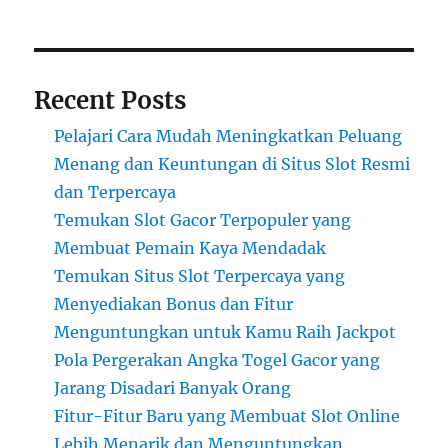
Recent Posts
Pelajari Cara Mudah Meningkatkan Peluang
Menang dan Keuntungan di Situs Slot Resmi
dan Terpercaya
Temukan Slot Gacor Terpopuler yang
Membuat Pemain Kaya Mendadak
Temukan Situs Slot Terpercaya yang
Menyediakan Bonus dan Fitur
Menguntungkan untuk Kamu Raih Jackpot
Pola Pergerakan Angka Togel Gacor yang
Jarang Disadari Banyak Orang
Fitur-Fitur Baru yang Membuat Slot Online
Lebih Menarik dan Menguntungkan