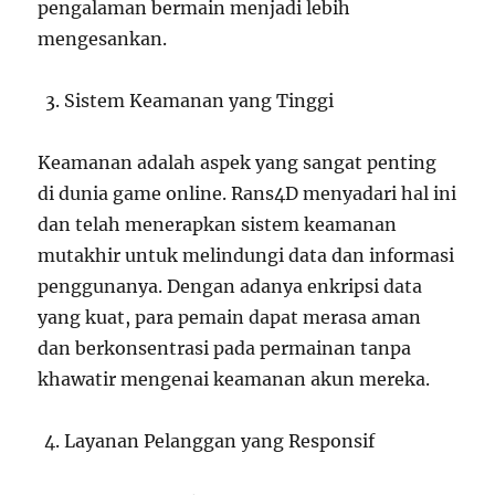
pengalaman bermain menjadi lebih
mengesankan.
Sistem Keamanan yang Tinggi
Keamanan adalah aspek yang sangat penting
di dunia game online. Rans4D menyadari hal ini
dan telah menerapkan sistem keamanan
mutakhir untuk melindungi data dan informasi
penggunanya. Dengan adanya enkripsi data
yang kuat, para pemain dapat merasa aman
dan berkonsentrasi pada permainan tanpa
khawatir mengenai keamanan akun mereka.
Layanan Pelanggan yang Responsif