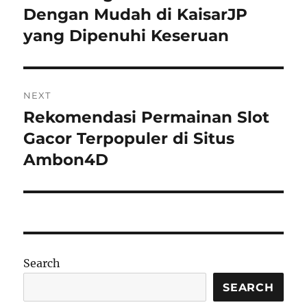
post:
Dengan Mudah di KaisarJP
yang Dipenuhi Keseruan
NEXT
Rekomendasi Permainan Slot
Next
post:
Gacor Terpopuler di Situs
Ambon4D
Search
SEARCH