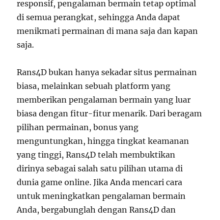
responsif, pengalaman bermain tetap optimal
di semua perangkat, sehingga Anda dapat
menikmati permainan di mana saja dan kapan
saja.
Rans4D bukan hanya sekadar situs permainan
biasa, melainkan sebuah platform yang
memberikan pengalaman bermain yang luar
biasa dengan fitur-fitur menarik. Dari beragam
pilihan permainan, bonus yang
menguntungkan, hingga tingkat keamanan
yang tinggi, Rans4D telah membuktikan
dirinya sebagai salah satu pilihan utama di
dunia game online. Jika Anda mencari cara
untuk meningkatkan pengalaman bermain
Anda, bergabunglah dengan Rans4D dan