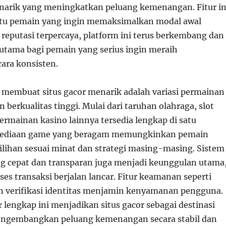
arik yang meningkatkan peluang kemenangan. Fitur in
u pemain yang ingin memaksimalkan modal awal
reputasi terpercaya, platform ini terus berkembang dan
 utama bagi pemain yang serius ingin meraih
ara konsisten.
g membuat situs gacor menarik adalah variasi permainan
 berkualitas tinggi. Mulai dari taruhan olahraga, slot
ermainan kasino lainnya tersedia lengkap di satu
rsediaan game yang beragam memungkinkan pemain
lihan sesuai minat dan strategi masing-masing. Sistem
 cepat dan transparan juga menjadi keunggulan utama
es transaksi berjalan lancar. Fitur keamanan seperti
an verifikasi identitas menjamin kenyamanan pengguna.
 lengkap ini menjadikan situs gacor sebagai destinasi
ngembangkan peluang kemenangan secara stabil dan