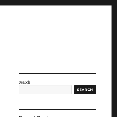
Search
SEARCH