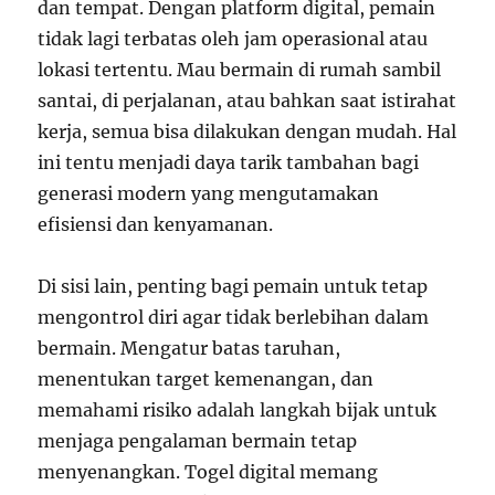
dan tempat. Dengan platform digital, pemain
tidak lagi terbatas oleh jam operasional atau
lokasi tertentu. Mau bermain di rumah sambil
santai, di perjalanan, atau bahkan saat istirahat
kerja, semua bisa dilakukan dengan mudah. Hal
ini tentu menjadi daya tarik tambahan bagi
generasi modern yang mengutamakan
efisiensi dan kenyamanan.
Di sisi lain, penting bagi pemain untuk tetap
mengontrol diri agar tidak berlebihan dalam
bermain. Mengatur batas taruhan,
menentukan target kemenangan, dan
memahami risiko adalah langkah bijak untuk
menjaga pengalaman bermain tetap
menyenangkan. Togel digital memang