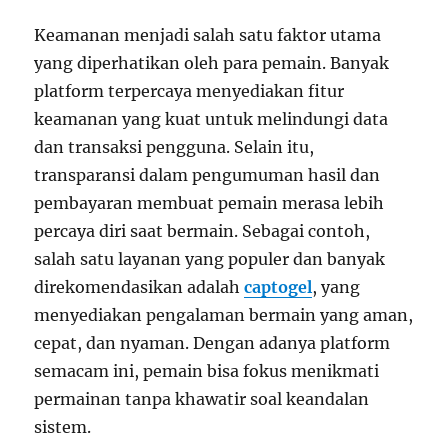
Keamanan menjadi salah satu faktor utama
yang diperhatikan oleh para pemain. Banyak
platform terpercaya menyediakan fitur
keamanan yang kuat untuk melindungi data
dan transaksi pengguna. Selain itu,
transparansi dalam pengumuman hasil dan
pembayaran membuat pemain merasa lebih
percaya diri saat bermain. Sebagai contoh,
salah satu layanan yang populer dan banyak
direkomendasikan adalah
captogel
, yang
menyediakan pengalaman bermain yang aman,
cepat, dan nyaman. Dengan adanya platform
semacam ini, pemain bisa fokus menikmati
permainan tanpa khawatir soal keandalan
sistem.