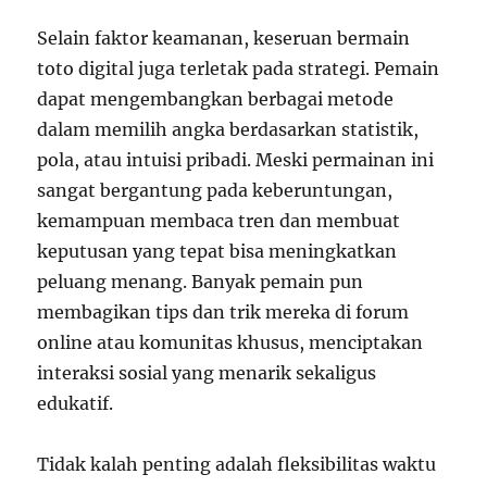
Selain faktor keamanan, keseruan bermain
toto digital juga terletak pada strategi. Pemain
dapat mengembangkan berbagai metode
dalam memilih angka berdasarkan statistik,
pola, atau intuisi pribadi. Meski permainan ini
sangat bergantung pada keberuntungan,
kemampuan membaca tren dan membuat
keputusan yang tepat bisa meningkatkan
peluang menang. Banyak pemain pun
membagikan tips dan trik mereka di forum
online atau komunitas khusus, menciptakan
interaksi sosial yang menarik sekaligus
edukatif.
Tidak kalah penting adalah fleksibilitas waktu