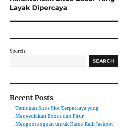
Layak Dipercaya
Search
SEARCH
Recent Posts
Temukan Situs Slot Terpercaya yang
Menyediakan Bonus dan Fitur
Menguntungkan untuk Kamu Raih Jackpot