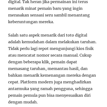
digital. Tak heran jika permainan ini terus
menarik minat pemain baru yang ingin
merasakan sensasi seru sambil menantang
keberuntungan mereka.
Salah satu aspek menarik dari toto digital
adalah kemudahan dalam melakukan taruhan.
Tidak perlu lagi repot mengunjungi kios fisik
atau mencatat nomor secara manual. Cukup
dengan beberapa klik, pemain dapat
memasang taruhan, memantau hasil, dan
bahkan menarik kemenangan mereka dengan
cepat. Platform modern juga menghadirkan
antarmuka yang ramah pengguna, sehingga
pemain pemula pun bisa menyesuaikan diri
dengan mudah.