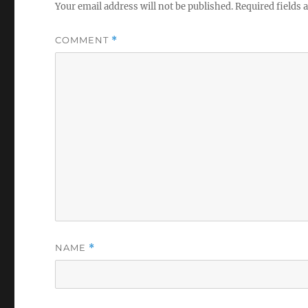
Your email address will not be published.
Required fields
COMMENT
*
NAME
*