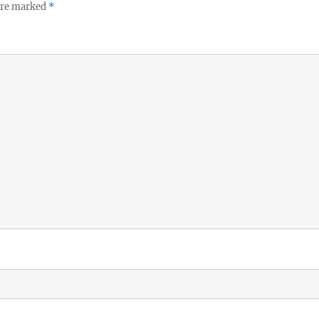
 are marked
*