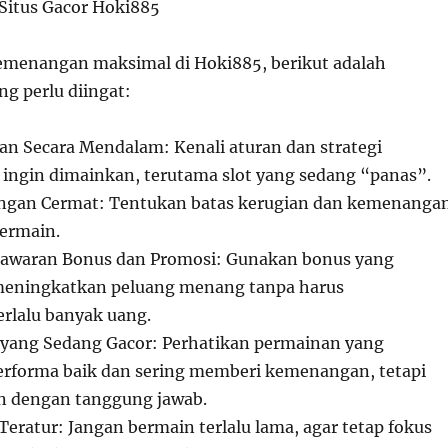
 Situs Gacor Hoki885
emenangan maksimal di Hoki885, berikut adalah
ng perlu diingat:
nan Secara Mendalam: Kenali aturan dan strategi
ingin dimainkan, terutama slot yang sedang “panas”.
engan Cermat: Tentukan batas kerugian dan kemenanga
ermain.
awaran Bonus dan Promosi: Gunakan bonus yang
 meningkatkan peluang menang tanpa harus
rlalu banyak uang.
 yang Sedang Gacor: Perhatikan permainan yang
rforma baik dan sering memberi kemenangan, tetapi
n dengan tanggung jawab.
 Teratur: Jangan bermain terlalu lama, agar tetap fokus