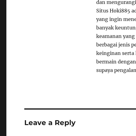
dan mengurangi 
Situs Hoki885 ad
yang ingin mene
banyak keuntung
keamanan yang t
berbagai jenis 
keinginan serta
bermain dengan
supaya pengala
Leave a Reply