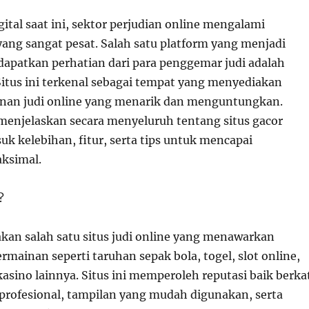
tal saat ini, sektor perjudian online mengalami
ng sangat pesat. Salah satu platform yang menjadi
dapatkan perhatian dari para penggemar judi adalah
Situs ini terkenal sebagai tempat yang menyediakan
nan judi online yang menarik dan menguntungkan.
n menjelaskan secara menyeluruh tentang situs gacor
k kelebihan, fitur, serta tips untuk mencapai
ksimal.
?
an salah satu situs judi online yang menawarkan
ermainan seperti taruhan sepak bola, togel, slot online,
asino lainnya. Situs ini memperoleh reputasi baik berka
profesional, tampilan yang mudah digunakan, serta