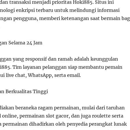
n transaksi menjadi prioritas Hoki885. Situs ini
ologi enkripsi terbaru untuk melindungi informasi
angan pengguna, memberi ketenangan saat bermain bag
.
gan Selama 24 Jam
ggan yang responsif dan ramah adalah keunggulan
ki885. Tim layanan pelanggan siap membantu pemain
ui live chat, WhatsApp, serta email.
 Berkualitas Tinggi
iakan beraneka ragam permainan, mulai dari taruhan
l online, permainan slot gacor, dan juga roulette serta
a permainan dihadirkan oleh penyedia perangkat lunak