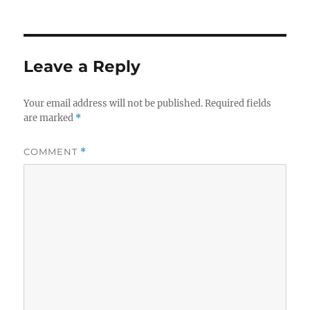
Leave a Reply
Your email address will not be published.
Required fields
are marked
*
COMMENT
*