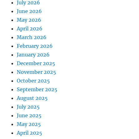
July 2026
June 2026
May 2026
April 2026
March 2026
February 2026
January 2026
December 2025
November 2025
October 2025
September 2025
August 2025
July 2025
June 2025
May 2025
April 2025