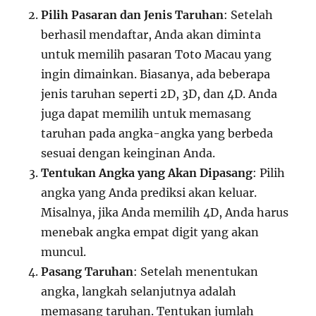
Pilih Pasaran dan Jenis Taruhan
: Setelah
berhasil mendaftar, Anda akan diminta
untuk memilih pasaran Toto Macau yang
ingin dimainkan. Biasanya, ada beberapa
jenis taruhan seperti 2D, 3D, dan 4D. Anda
juga dapat memilih untuk memasang
taruhan pada angka-angka yang berbeda
sesuai dengan keinginan Anda.
Tentukan Angka yang Akan Dipasang
: Pilih
angka yang Anda prediksi akan keluar.
Misalnya, jika Anda memilih 4D, Anda harus
menebak angka empat digit yang akan
muncul.
Pasang Taruhan
: Setelah menentukan
angka, langkah selanjutnya adalah
memasang taruhan. Tentukan jumlah