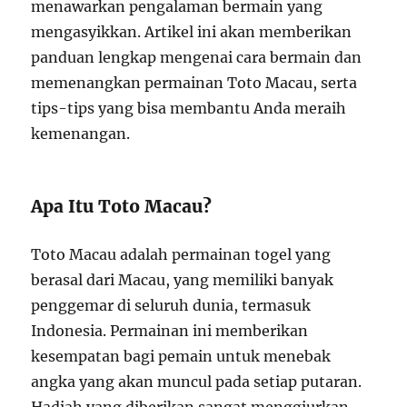
menawarkan pengalaman bermain yang
mengasyikkan. Artikel ini akan memberikan
panduan lengkap mengenai cara bermain dan
memenangkan permainan Toto Macau, serta
tips-tips yang bisa membantu Anda meraih
kemenangan.
Apa Itu Toto Macau?
Toto Macau adalah permainan togel yang
berasal dari Macau, yang memiliki banyak
penggemar di seluruh dunia, termasuk
Indonesia. Permainan ini memberikan
kesempatan bagi pemain untuk menebak
angka yang akan muncul pada setiap putaran.