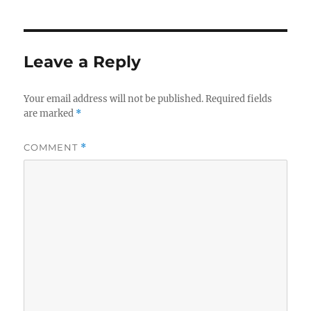
Leave a Reply
Your email address will not be published.
Required fields
are marked
*
COMMENT
*