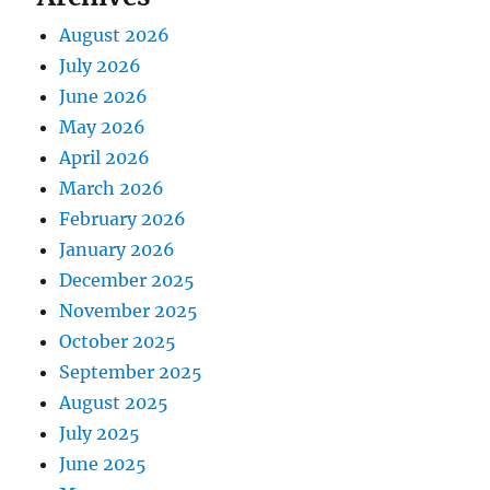
August 2026
July 2026
June 2026
May 2026
April 2026
March 2026
February 2026
January 2026
December 2025
November 2025
October 2025
September 2025
August 2025
July 2025
June 2025