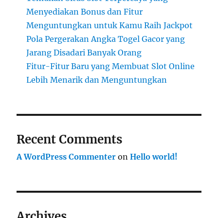
Menyediakan Bonus dan Fitur
Menguntungkan untuk Kamu Raih Jackpot
Pola Pergerakan Angka Togel Gacor yang
Jarang Disadari Banyak Orang
Fitur-Fitur Baru yang Membuat Slot Online
Lebih Menarik dan Menguntungkan
Recent Comments
A WordPress Commenter
on
Hello world!
Archives