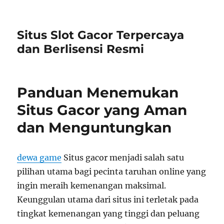
Situs Slot Gacor Terpercaya
dan Berlisensi Resmi
Panduan Menemukan
Situs Gacor yang Aman
dan Menguntungkan
dewa game
Situs gacor menjadi salah satu
pilihan utama bagi pecinta taruhan online yang
ingin meraih kemenangan maksimal.
Keunggulan utama dari situs ini terletak pada
tingkat kemenangan yang tinggi dan peluang