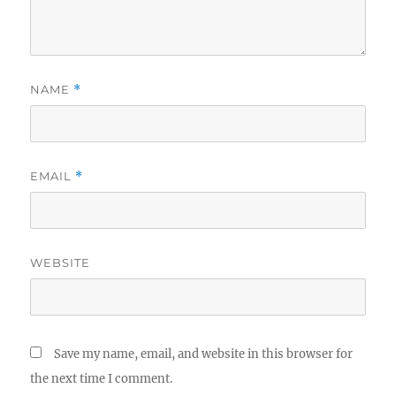
NAME
*
EMAIL
*
WEBSITE
Save my name, email, and website in this browser for
the next time I comment.