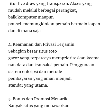
fitur live draw yang transparan. Akses yang
mudah melalui berbagai perangkat,
baik komputer maupun
ponsel, memungkinkan pemain bermain kapan
dan di mana saja.
4. Keamanan dan Privasi Terjamin
Sebagian besar situs toto
gacor yang terpercaya memprioritaskan keama
nan data dan transaksi pemain. Penggunaan
sistem enkripsi dan metode
pembayaran yang aman menjadi
standar yang utama.
5. Bonus dan Promosi Menarik
Banyak situs yang menawarkan