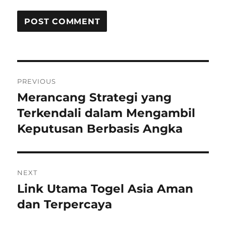
Post
PREVIOUS
navigation
Merancang Strategi yang
Previous
post:
Terkendali dalam Mengambil
Keputusan Berbasis Angka
NEXT
Link Utama Togel Asia Aman
Next
post:
dan Terpercaya