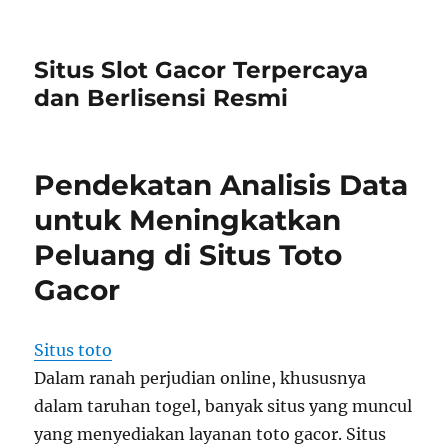
Situs Slot Gacor Terpercaya
dan Berlisensi Resmi
Pendekatan Analisis Data
untuk Meningkatkan
Peluang di Situs Toto
Gacor
Situs toto
Dalam ranah perjudian online, khususnya
dalam taruhan togel, banyak situs yang muncul
yang menyediakan layanan toto gacor. Situs