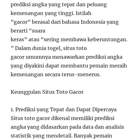
prediksi angka yang tepat dan peluang
kemenangan yang tinggi. Istilah
“gacor” berasal dari bahasa Indonesia yang
berarti “suara
keras” atau “sering membawa keberuntungan.
” Dalam dunia togel, situs toto
gacor umumnya menawarkan prediksi angka
yang diyakini dapat membantu pemain meraih
kemenangan secara terus-menerus.
Keunggulan Situs Toto Gacor
1. Prediksi yang Tepat dan Dapat Dipercaya
Situs toto gacor dikenal memiliki prediksi
angka yang didasarkan pada data dan analisis
statistik yang mendetail. Banyak pemain