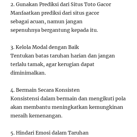
2. Gunakan Prediksi dari Situs Toto Gacor
Manfaatkan prediksi dari situs gacor
sebagai acuan, namun jangan
sepenuhnya bergantung kepada itu.
3. Kelola Modal dengan Baik
Tentukan batas taruhan harian dan jangan
terlalu tamak, agar kerugian dapat
diminimalkan.
4. Bermain Secara Konsisten
Konsistensi dalam bermain dan mengikuti pola
akan membantu meningkatkan kemungkinan
meraih kemenangan.
5. Hindari Emosi dalam Taruhan