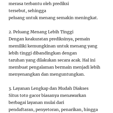
merasa terbantu oleh prediksi
tersebut, sehingga
peluang untuk menang semakin meningkat.
2. Peluang Menang Lebih Tinggi
Dengan keakuratan prediksinya, pemain
memiliki kemungkinan untuk menang yang
lebih tinggi dibandingkan dengan
taruhan yang dilakukan secara acak. Hal ini
membuat pengalaman bermain menjadi lebih
menyenangkan dan menguntungkan.
3. Layanan Lengkap dan Mudah Diakses
Situs toto gacor biasanya menawarkan
berbagai layanan mulai dari
pendaftaran, penyetoran, penarikan, hingga