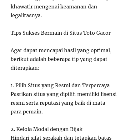
khawatir mengenai keamanan dan
legalitasnya.
Tips Sukses Bermain di Situs Toto Gacor
Agar dapat mencapai hasil yang optimal,
berikut adalah beberapa tip yang dapat
diterapkan:
1. Pilih Situs yang Resmi dan Terpercaya
Pastikan situs yang dipilih memiliki lisensi
resmi serta reputasi yang baik di mata
para pemain.
2. Kelola Modal dengan Bijak
Hindari sifat serakah dan tetapkan batas