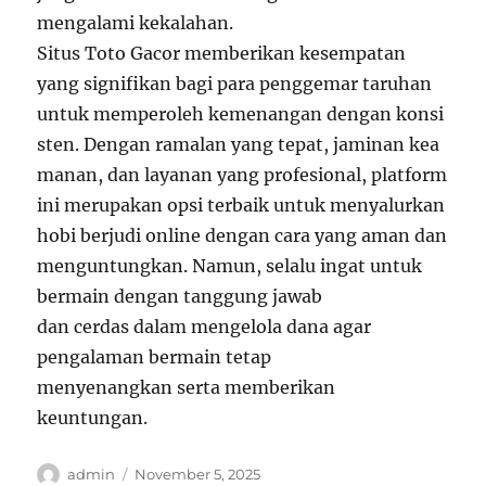
mengalami kekalahan.
Situs Toto Gacor memberikan kesempatan
yang signifikan bagi para penggemar taruhan
untuk memperoleh kemenangan dengan konsi
sten. Dengan ramalan yang tepat, jaminan kea
manan, dan layanan yang profesional, platform
ini merupakan opsi terbaik untuk menyalurkan
hobi berjudi online dengan cara yang aman dan
menguntungkan. Namun, selalu ingat untuk
bermain dengan tanggung jawab
dan cerdas dalam mengelola dana agar
pengalaman bermain tetap
menyenangkan serta memberikan
keuntungan.
Author
Posted
admin
November 5, 2025