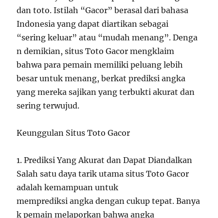
dan toto. Istilah “Gacor” berasal dari bahasa
Indonesia yang dapat diartikan sebagai
“sering keluar” atau “mudah menang”. Denga
n demikian, situs Toto Gacor mengklaim
bahwa para pemain memiliki peluang lebih
besar untuk menang, berkat prediksi angka
yang mereka sajikan yang terbukti akurat dan
sering terwujud.
Keunggulan Situs Toto Gacor
1. Prediksi Yang Akurat dan Dapat Diandalkan
Salah satu daya tarik utama situs Toto Gacor
adalah kemampuan untuk
memprediksi angka dengan cukup tepat. Banya
k pemain melaporkan bahwa angka