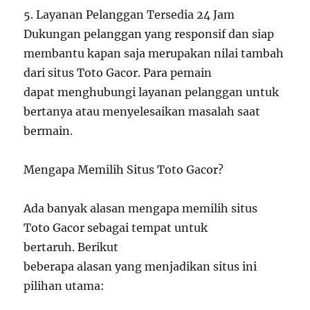
5. Layanan Pelanggan Tersedia 24 Jam
Dukungan pelanggan yang responsif dan siap
membantu kapan saja merupakan nilai tambah
dari situs Toto Gacor. Para pemain
dapat menghubungi layanan pelanggan untuk
bertanya atau menyelesaikan masalah saat
bermain.
Mengapa Memilih Situs Toto Gacor?
Ada banyak alasan mengapa memilih situs
Toto Gacor sebagai tempat untuk
bertaruh. Berikut
beberapa alasan yang menjadikan situs ini
pilihan utama: