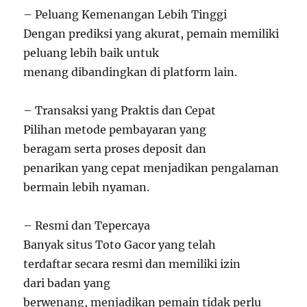
– Peluang Kemenangan Lebih Tinggi
Dengan prediksi yang akurat, pemain memiliki
peluang lebih baik untuk
menang dibandingkan di platform lain.
– Transaksi yang Praktis dan Cepat
Pilihan metode pembayaran yang
beragam serta proses deposit dan
penarikan yang cepat menjadikan pengalaman
bermain lebih nyaman.
– Resmi dan Tepercaya
Banyak situs Toto Gacor yang telah
terdaftar secara resmi dan memiliki izin
dari badan yang
berwenang, menjadikan pemain tidak perlu