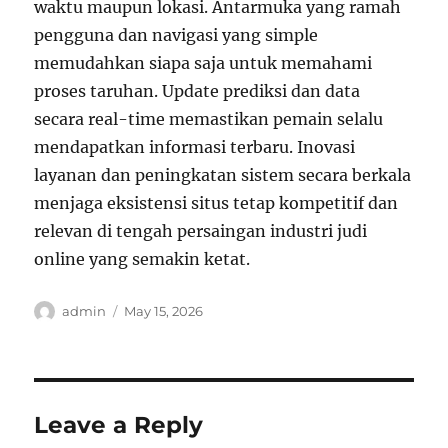
waktu maupun lokasi. Antarmuka yang ramah
pengguna dan navigasi yang simple
memudahkan siapa saja untuk memahami
proses taruhan. Update prediksi dan data
secara real-time memastikan pemain selalu
mendapatkan informasi terbaru. Inovasi
layanan dan peningkatan sistem secara berkala
menjaga eksistensi situs tetap kompetitif dan
relevan di tengah persaingan industri judi
online yang semakin ketat.
Author
Posted
admin
May 15, 2026
on
Leave a Reply