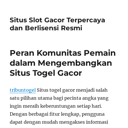
Situs Slot Gacor Terpercaya
dan Berlisensi Resmi
Peran Komunitas Pemain
dalam Mengembangkan
Situs Togel Gacor
tribuntogel
Situs togel gacor menjadi salah
satu pilihan utama bagi pecinta angka yang
ingin meraih keberuntungan setiap hari.
Dengan berbagai fitur lengkap, pengguna
dapat dengan mudah mengakses informasi