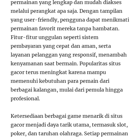
permainan yang lengkap dan mudah diakses
melalui perangkat apa saja. Dengan tampilan
yang user-friendly, pengguna dapat menikmati
permainan favorit mereka tanpa hambatan.
Fitur-fitur unggulan seperti sistem
pembayaran yang cepat dan aman, serta
layanan pelanggan yang responsif, menambah
kenyamanan saat bermain. Popularitas situs
gacor terus meningkat karena mampu
memenuhi kebutuhan para pemain dari
berbagai kalangan, mulai dari pemula hingga
profesional.
Ketersediaan berbagai game menarik di situs
gacor menjadi daya tarik utama, termasuk slot,
poker, dan taruhan olahraga. Setiap permainan