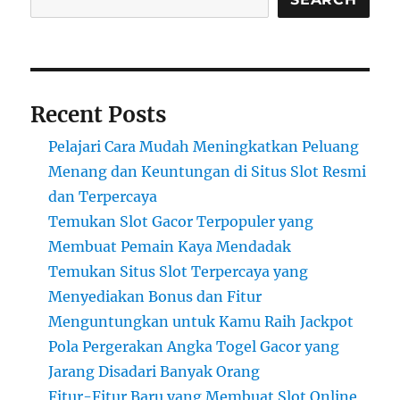
Recent Posts
Pelajari Cara Mudah Meningkatkan Peluang
Menang dan Keuntungan di Situs Slot Resmi
dan Terpercaya
Temukan Slot Gacor Terpopuler yang
Membuat Pemain Kaya Mendadak
Temukan Situs Slot Terpercaya yang
Menyediakan Bonus dan Fitur
Menguntungkan untuk Kamu Raih Jackpot
Pola Pergerakan Angka Togel Gacor yang
Jarang Disadari Banyak Orang
Fitur-Fitur Baru yang Membuat Slot Online