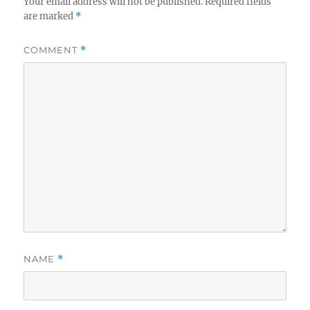
Your email address will not be published.
Required fields
are marked
*
COMMENT
*
NAME
*