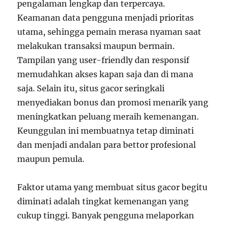
pengalaman lengkap dan terpercaya.
Keamanan data pengguna menjadi prioritas
utama, sehingga pemain merasa nyaman saat
melakukan transaksi maupun bermain.
Tampilan yang user-friendly dan responsif
memudahkan akses kapan saja dan di mana
saja. Selain itu, situs gacor seringkali
menyediakan bonus dan promosi menarik yang
meningkatkan peluang meraih kemenangan.
Keunggulan ini membuatnya tetap diminati
dan menjadi andalan para bettor profesional
maupun pemula.
Faktor utama yang membuat situs gacor begitu
diminati adalah tingkat kemenangan yang
cukup tinggi. Banyak pengguna melaporkan