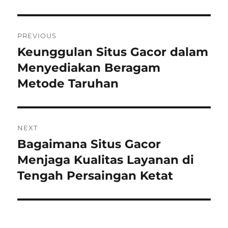
Post
PREVIOUS
navigation
Keunggulan Situs Gacor dalam
Previous
post:
Menyediakan Beragam
Metode Taruhan
NEXT
Bagaimana Situs Gacor
Next
post:
Menjaga Kualitas Layanan di
Tengah Persaingan Ketat