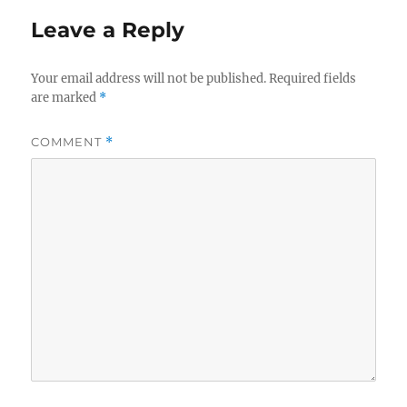
Leave a Reply
Your email address will not be published.
Required fields
are marked
*
COMMENT
*