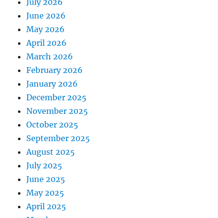
July 2026
June 2026
May 2026
April 2026
March 2026
February 2026
January 2026
December 2025
November 2025
October 2025
September 2025
August 2025
July 2025
June 2025
May 2025
April 2025