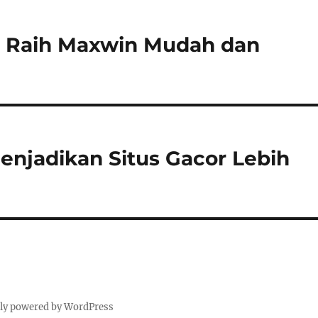
i, Raih Maxwin Mudah dan
enjadikan Situs Gacor Lebih
ly powered by WordPress