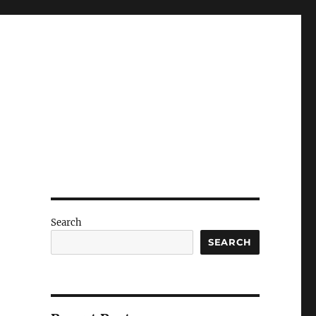
Search
SEARCH