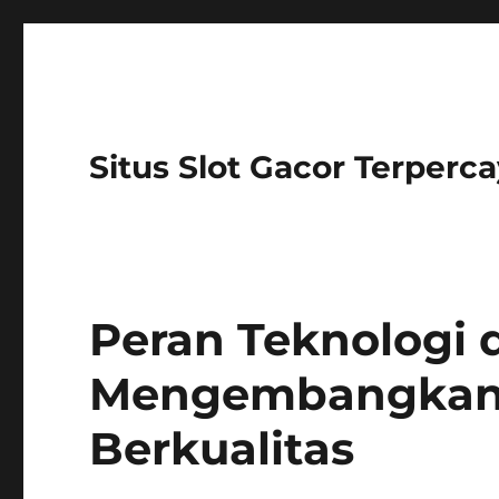
Situs Slot Gacor Terperc
Peran Teknologi 
Mengembangkan 
Berkualitas