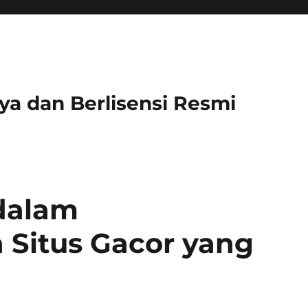
aya dan Berlisensi Resmi
dalam
Situs Gacor yang