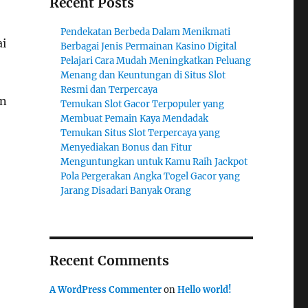
Recent Posts
Pendekatan Berbeda Dalam Menikmati
i
Berbagai Jenis Permainan Kasino Digital
Pelajari Cara Mudah Meningkatkan Peluang
Menang dan Keuntungan di Situs Slot
Resmi dan Terpercaya
an
Temukan Slot Gacor Terpopuler yang
Membuat Pemain Kaya Mendadak
Temukan Situs Slot Terpercaya yang
Menyediakan Bonus dan Fitur
Menguntungkan untuk Kamu Raih Jackpot
Pola Pergerakan Angka Togel Gacor yang
Jarang Disadari Banyak Orang
Recent Comments
A WordPress Commenter
on
Hello world!