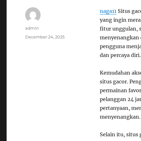
naga11
Situs gac
yang ingin mer
Author
admin
fitur unggulan,
Posted
December 24, 2025
menyenangkan d
on
pengguna menja
dan percaya diri.
Kemudahan akses
situs gacor. Pe
permainan favor
pelanggan 24 j
pertanyaan, me
menyenangkan.
Selain itu, sit