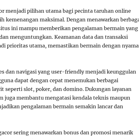
or menjadi pilihan utama bagi pecinta taruhan online
aih kemenangan maksimal. Dengan menawarkan berbaga
 situs ini mampu memberikan pengalaman bermain yang
an menguntungkan. Keamanan data dan transaksi
di prioritas utama, memastikan bermain dengan nyam
 dan navigasi yang user-friendly menjadi keunggulan
ngguna dapat dengan cepat menemukan berbagai
it seperti slot, poker, dan domino. Dukungan layanan
am juga membantu mengatasi kendala teknis maupun
njadikan pengalaman bermain semakin lancar dan
us gacor sering menawarkan bonus dan promosi menarik