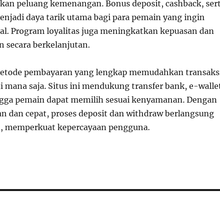
an peluang kemenangan. Bonus deposit, cashback, ser
enjadi daya tarik utama bagi para pemain yang ingin
. Program loyalitas juga meningkatkan kepuasan dan
n secara berkelanjutan.
tode pembayaran yang lengkap memudahkan transaks
i mana saja. Situs ini mendukung transfer bank, e-walle
ngga pemain dapat memilih sesuai kenyamanan. Dengan
n dan cepat, proses deposit dan withdraw berlangsung
, memperkuat kepercayaan pengguna.