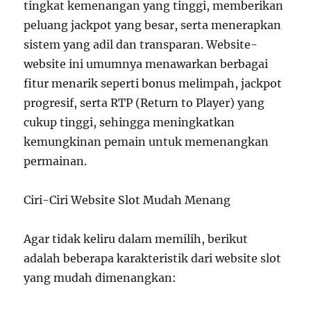
tingkat kemenangan yang tinggi, memberikan
peluang jackpot yang besar, serta menerapkan
sistem yang adil dan transparan. Website-
website ini umumnya menawarkan berbagai
fitur menarik seperti bonus melimpah, jackpot
progresif, serta RTP (Return to Player) yang
cukup tinggi, sehingga meningkatkan
kemungkinan pemain untuk memenangkan
permainan.
Ciri-Ciri Website Slot Mudah Menang
Agar tidak keliru dalam memilih, berikut
adalah beberapa karakteristik dari website slot
yang mudah dimenangkan: