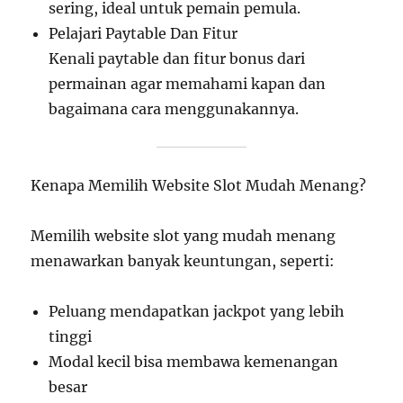
sering, ideal untuk pemain pemula.
Pelajari Paytable Dan Fitur
Kenali paytable dan fitur bonus dari
permainan agar memahami kapan dan
bagaimana cara menggunakannya.
Kenapa Memilih Website Slot Mudah Menang?
Memilih website slot yang mudah menang
menawarkan banyak keuntungan, seperti:
Peluang mendapatkan jackpot yang lebih
tinggi
Modal kecil bisa membawa kemenangan
besar