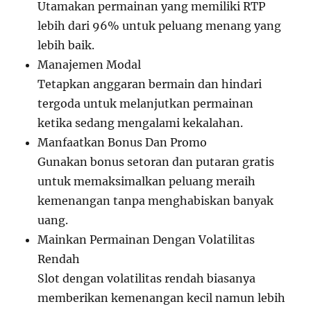
Utamakan permainan yang memiliki RTP
lebih dari 96% untuk peluang menang yang
lebih baik.
Manajemen Modal
Tetapkan anggaran bermain dan hindari
tergoda untuk melanjutkan permainan
ketika sedang mengalami kekalahan.
Manfaatkan Bonus Dan Promo
Gunakan bonus setoran dan putaran gratis
untuk memaksimalkan peluang meraih
kemenangan tanpa menghabiskan banyak
uang.
Mainkan Permainan Dengan Volatilitas
Rendah
Slot dengan volatilitas rendah biasanya
memberikan kemenangan kecil namun lebih